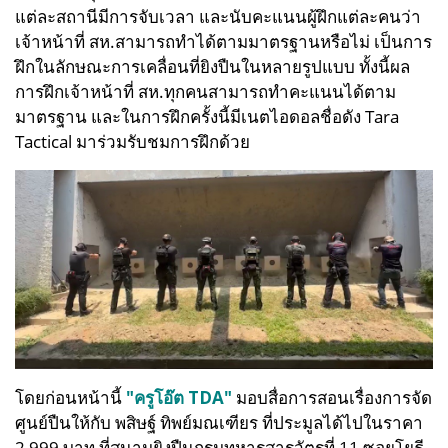
แต่ละสถานีมีการจับเวลา และนับคะแนนผู้ฝึกแต่ละคนว่า
เจ้าหน้าที่
สห.สามารถทำได้ตามมาตรฐานหรือไม่ เป็นการ
ฝึกในลักษณะการเคลื่อนที่ยิงปืนในหลายรูปแบบ
ทั้งนี้ผล
การฝึกเจ้าหน้าที่ สห.ทุกคนสามารถทำคะแนนได้ตาม
มาตรฐาน และในการฝึกครั้งนี้มีเนตไอดอลชื่อดัง Tara
Tactical มาร่วมรับชมการฝึกด้วย
โดยก่อนหน้านี้
"ครูโอ๊ต TDA"
มอบสื่อการสอนเรื่องการจัด
ศูนย์ปืนให้กับ พสิษฐ์ ทิพย์มณเฑียร ที่ประมูลได้ไปในราคา
2,999 บาท ที่สนามยิงปืนกรมทหารสารวัตรที่ 11 ซอยโยธี