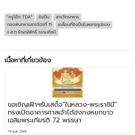
"ครูโอ๊ต TDA"
ยิงปืน
สารวัตรทหาร
กองพันทหารสารวัตรที่ 11
เคลื่อนที่ยิงปืนในหลายรูปแบบ
จ.ส.ต.ธัญญ์พัทธิ์ ธรรมศิลป์
เนื้อหาที่เกี่ยวข้อง
ขอเชิญเฝ้าฯรับเสด็จ"ในหลวง-พระราชินี"
ทรงเปิดอาคารศาลเจ้าไต้ฮงกงหยกขาว
เฉลิมพระเกียรติ 72 พรรษา
14 พ.ค. 2569