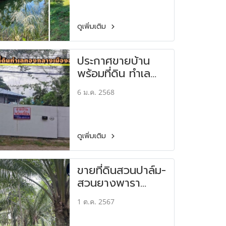
ดูเพิ่มเติม
ประกาศขายบ้าน
พร้อมที่ดิน ทำเล
ทองกลางเมือง
6 ม.ค. 2568
อุดรธานี
ดูเพิ่มเติม
ขายที่ดินสวนปาล์ม-
สวนยางพารา
พิกัด ต.อ่าวน้อย
1 ต.ค. 2567
กม.5 อ.เมืองประ
จวบฯ