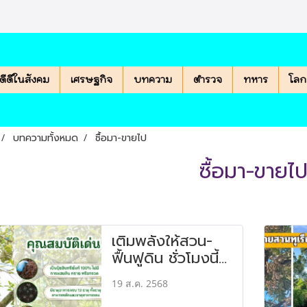
องดีดีในสังคม
เศรษฐกิจ
บทความ
ตำรวจ
ทหาร
โลก
บทความทั้งหมด
ซื้อมา-ขายไป
ซื้อมา-ขายไ
เติมพลังให้สวน-
ฟื้นฟูดิน ชั่วโมงนี้
ยกให้ "ปุ๋ยอินทรีย์
19 ส.ค. 2568
กทม."