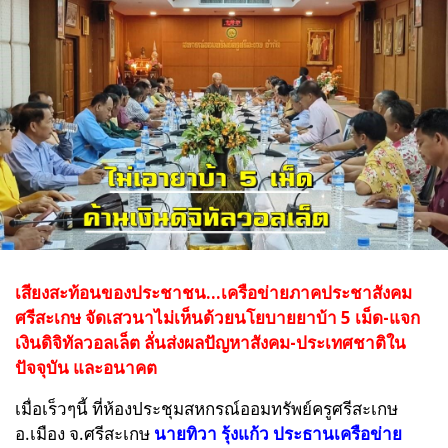
เสียงสะท้อนของประชาชน...เครือข่ายภาคประชาสังคม
ศรีสะเกษ จัดเสวนาไม่เห็นด้วยนโยบายยาบ้า 5 เม็ด-แจก
เงินดิจิทัลวอลเล็ต ลั่นส่งผลปัญหาสังคม-ประเทศชาติใน
ปัจจุบัน และอนาคต
เมื่อเร็วๆนี้ ที่ห้องประชุมสหกรณ์ออมทรัพย์ครูศรีสะเกษ
อ.เมือง จ.ศรีสะเกษ
นายทิวา รุ้งแก้ว ประธานเครือข่าย