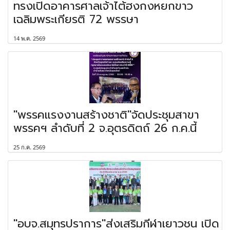
ทรงเปิดอาคารศาลเจ้าไต้ฮงกงหยกขาว
เฉลิมพระเกียรติ 72 พรรษา
14 พ.ค. 2569
"พรรคแรงงานสร้างชาติ"จัดประชุมสาขา
พรรคฯ ลำดับที่ 2 จ.อุตรดิตถ์ 26 ก.ค.นี้
25 ก.ค. 2569
"อบจ.สมุทรปราการ"ส่งเสริมกีฬาเยาวชน เปิด