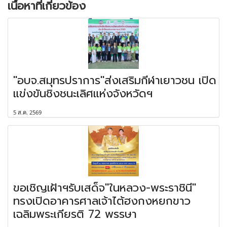
เนื้อหาที่เกี่ยวข้อง
"อบจ.สมุทรปราการ"ส่งเสริมกีฬาเยาวชน เปิด
แข่งขันชิงชนะเลิศแห่งจังหวัดฯ
5 ส.ค. 2569
ขอเชิญเฝ้าฯรับเสด็จ"ในหลวง-พระราชินี"
ทรงเปิดอาคารศาลเจ้าไต้ฮงกงหยกขาว
เฉลิมพระเกียรติ 72 พรรษา