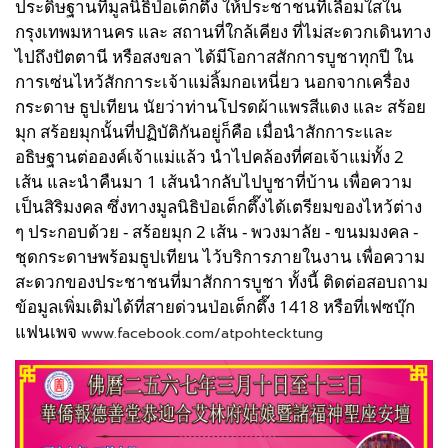
ประดิษฐานที่มูลนิธิป่อเต็กตึ๊ง ให้ประชาชนที่เลื่อมใสใน
กรุงเทพมหานคร และ สถานที่ใกล้เคียง ที่ไม่สะดวกเดินทาง
ไปถึงปัตตานี หรือสงขลา ได้มีโอกาสสักการบูชาทุกปี ใน
การเซ่นไหว้สักการะเจ้าแม่ลิ้มกอเหนี่ยว นอกจากเครื่อง
กระดาษ ธูปเทียน นัยว่าท่านโปรดผ้าแพรสีแดง และ สร้อย
มุก สร้อยมุกนั้นที่ปฏิบัติกันอยู่ก็คือ เมื่อนำสักการะและ
อธิษฐานต่อองค์เจ้าแม่แล้ว นำไปคล้องที่ศอเจ้าแม่ทั้ง 2
เส้น และนำคืนมา 1 เส้นนำกลับไปบูชาที่บ้าน เพื่อความ
เป็นสิริมงคล ซึ่งทางมูลนิธิป่อเต็กตึ๊งได้เตรียมของไหว้ต่าง
ๆ ประกอบด้วย - สร้อยมุก 2 เส้น - พวงมาลัย - ขนมมงคล -
ชุดกระดาษพร้อมธูปเทียน ไว้บริการภายในงาน เพื่อความ
สะดวกของประชาชนที่มาสักการบูชา ทั้งนี้ ติดต่อสอบถาม
ข้อมูลเพิ่มเติมได้ที่สายด่วนป่อเต็กตึ๊ง 1418 หรือที่เฟซบุ๊ก
แฟนเพจ
www.facebook.com/atpohtecktung