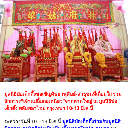
มูลนิธิป่อเต็กตึ๊งขอเชิญศิษยานุศิษย์-สาธุชนที่เลื่อมใส ร่วม
สักการะ
"เจ้าแม่ลิ้มกอเหนี่ยว"จากหาดใหญ่ ณ มูลนิธิป่อ
เต็กตึ๊ง พลับพลาไชย กรุงเทพฯ 10-13 มี.ค.นี้
ระหว่างวันที่ 10 – 13 มี.ค.นี้
มูลนิธิป่อเต็กตึ๊งร่วมกับมูลนิธิ