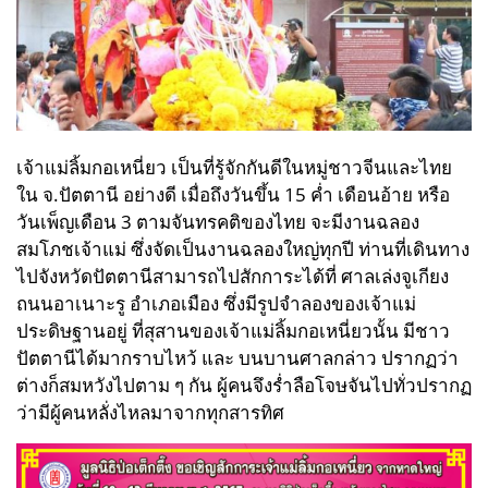
เจ้าแม่ลิ้มกอเหนี่ยว เป็นที่รู้จักกันดีในหมู่ชาวจีนและไทย
ใน จ.ปัตตานี อย่างดี เมื่อถึงวันขึ้น 15 ค่ำ เดือนอ้าย หรือ
วันเพ็ญเดือน 3 ตามจันทรคติของไทย จะมีงานฉลอง
สมโภชเจ้าแม่ ซึ่งจัดเป็นงานฉลองใหญ่ทุกปี ท่านที่เดินทาง
ไปจังหวัดปัตตานีสามารถไปสักการะได้ที่ ศาลเล่งจูเกียง
ถนนอาเนาะรู อำเภอเมือง ซึ่งมีรูปจำลองของเจ้าแม่
ประดิษฐานอยู่ ที่สุสานของเจ้าแม่ลิ้มกอเหนี่ยวนั้น มีชาว
ปัตตานีได้มากราบไหว้ และ บนบานศาลกล่าว ปรากฏว่า
ต่างก็สมหวังไปตาม ๆ กัน ผู้คนจึงร่ำลือโจษจันไปทั่วปรากฏ
ว่ามีผู้คนหลั่งไหลมาจากทุกสารทิศ