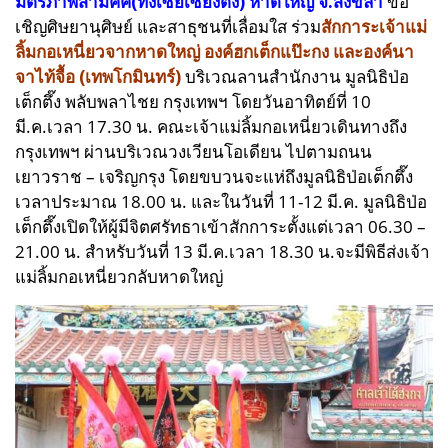
มิตรภาพสามัคคี(ท่งเซียเซี่ยงตึ๊ง) หาดใหญ่ จ.สงขลา
ขอ
เชิญศิษยานุศิษย์ และสาธุชนที่เลื่อมใส ร่วม
สักการะเจ้าแม่
ลิ้มกอเหนี่ยวจากหาดใหญ่ องค์ฮกเต็กแป๊ะกง และองค์นา
จาไท้จื้อ (เทพโกมินทร์)
บริเวณลานสำนักงาน มูลนิธิป่อ
เต็กตึ๊ง พลับพลาไชย กรุงเทพฯ โดยวันอาทิตย์ที่ 10
มี.ค.เวลา 17.30 น. คณะเจ้าแม่ลิ้มกอเหนี่ยวเดินทางถึง
กรุงเทพฯ ผ่านบริเวณวงเวียนโอเดียน ไปตามถนน
เยาวราช – เจริญกรุง โดยขบวนจะแห่ถึงมูลนิธิป่อเต็กตึ๊ง
เวลาประมาณ 18.00 น. และในวันที่ 11-12 มี.ค. มูลนิธิป่อ
เต็กตึ๊งเปิดให้ผู้มีจิตศรัทธาเข้าสักการะตั้งแต่เวลา 06.30 –
21.00 น. สำหรับวันที่ 13 มี.ค.เวลา 18.30 น.จะมีพิธีส่งเจ้า
แม่ลิ้มกอเหนี่ยวกลับหาดใหญ่