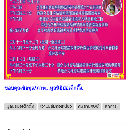
ขอบคุณข้อมูล/ภาพ...มูลนิธิป่อเต็กตึ๊ง.
มูลนิธิป่อเต็กตึ๊ง
เจ้าแม่ลิ้มกอเหนี่ยว
ศิษยานุศิษย์
สักการะ