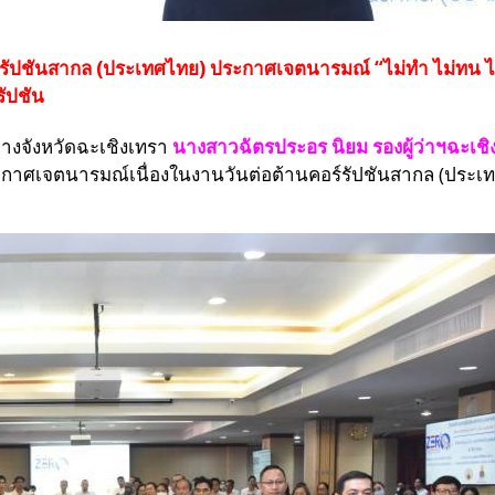
ร์รัปชันสากล (ประเทศไทย) ประกาศเจตนารมณ์ “ไม่ทำ ไม่ทน ไม
รัปชัน
ากลางจังหวัดฉะเชิงเทรา
นางสาวฉัตรประอร นิยม รองผู้ว่าฯฉะเชิ
ะกาศเจตนารมณ์เนื่องในงานวันต่อต้านคอร์รัปชันสากล (ประเท