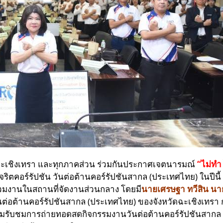
ะเชิงเทรา และทุกภาคส่วน ร่วมกันประกาศเจตนารมณ์
“ไม่ทำ
จริตคอร์รัปชัน วันต่อต้านคอร์รัปชันสากล (ประเทศไทย) ใน
้าร่วมงานในสถานที่จัดงานส่วนกลาง โดยมี
นายเศรษฐา ทวีสิน นา
่อต้านคอร์รัปชันสากล (ประเทศไทย) ของจังหวัดฉะเชิงเทรา
อร่วมรับชมการถ่ายทอดสดกิจกรรมงานวันต่อต้านคอร์รัปชัน
สากล 