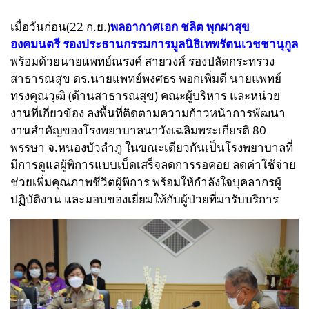
เมื่อวันก่อน(
22 ก.ย.)
พลอากาศเอก ชลิต พุกผาสุข
องคมนตรี รองประธานกรรมการมูลนิธิเทพรัตนเวชชานุกูล
พร้อมด้วยนายแพทย์ณรงค์ สายวงศ์ รองปลัดกระทรวง
สาธารณสุข ดร.นายแพทย์พงศธร พอกเพิ่มดี นายแพทย์
ทรงคุณวุฒิ (ด้านสาธารณสุข) คณะผู้บริหาร และหน่วย
งานที่เกี่ยวข้อง ลงพื้นที่ติดตามความก้าวหน้าการพัฒนา
งานสำคัญของโรงพยาบาลนาวังเฉลิมพระเกียรติ 80
พรรษา จ.หนองบัวลำภู ในขณะเดียวกันเป็นโรงพยาบาลที่
มีการดูแลผู้พิการแบบเบ็ดเสร็จลดการรอคอย ลดค่าใช้จ่าย
ช่วยเพิ่มคุณภาพชีวิตผู้พิการ พร้อมให้กำลังใจบุคลากรผู้
ปฏิบัติงาน และมอบของเยี่ยมให้กับผู้ป่วยที่มารับบริการ