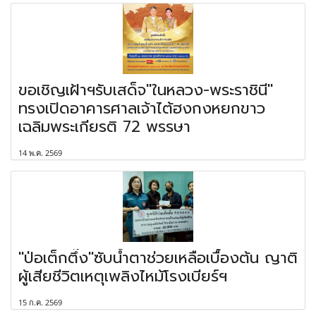
ขอเชิญเฝ้าฯรับเสด็จ"ในหลวง-พระราชินี"
ทรงเปิดอาคารศาลเจ้าไต้ฮงกงหยกขาว
เฉลิมพระเกียรติ 72 พรรษา
14 พ.ค. 2569
"ป่อเต็กตึ๊ง"ซับน้ำตาช่วยเหลือเบื้องต้น ญาติ
ผู้เสียชีวิตเหตุเพลิงไหม้โรงเบียร์ฯ
15 ก.ค. 2569