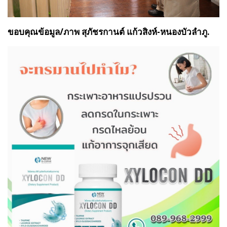
ขอบคุณข้อมูล/ภาพ สุภัชรกานต์ แก้วสิงห์-หนองบัวลำภู.