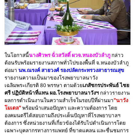
ในโอกาสนี้
นางศิวพร ฉั่วสวัสดิ์ ผวจ.หนองบัวลำภู
กล่าว
ต้อนรับพร้อมรายงานสภาพทั่วไปของพื้นที่ จ.หนองบัวลำภู
ต่อมา
นพ.ณรงค์ สายวงศ์ รองปลัดกระทรวงสาธารณสุข
รายงานความเป็นมาของโรงพยาบาลนาวัง
เฉลิมพระเกียรติ 80 พรรษา ตามด้วย
เภสัชกรประพันธ์ ไชย
ศรี ปฏิบัติหน้าที่แทน ผอ.โรงพยาบาลนาวังฯ
กล่าวรายงาน
ผลการดำเนินงานในความสำเร็จในรอบปีที่ผ่านมา
"นาวัง
โมเดล"
พร้อมนำเสนอปัญหา และความต้องการ โดย
องคมนตรีได้สอบถามถึงประเด็นปัญหาที่โรงพยาบาลฯ
ต้องการ ซึ่งหน่วยงานที่เกี่ยวข้องได้รับไปดำเนินการโดย
เฉพาะบุคลากรทางการแพทย์ ที่ขาดแคลน และชื่นชมการ