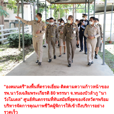
"องคมนตรี"ลงพื้นที่
ตรวจเยี่ยม-ติดตามความก้าวหน้าของ
รพ.นาวังเฉลิมพระเกียรติ 80 พรรษา จ.หนองบัวลำภู "นา
วังโมเดล" ศูนย์ทันตกรรมที่ทันสมัยที่สุดของจังหวัดฯพร้อม
บริหารจัดการคุณภาพชีวิตผู้พิการให้เข้าถึงบริการอย่าง
รวดเร็ว