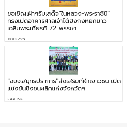
ขอเชิญเฝ้าฯรับเสด็จ"ในหลวง-พระราชินี"
ทรงเปิดอาคารศาลเจ้าไต้ฮงกงหยกขาว
เฉลิมพระเกียรติ 72 พรรษา
14 พ.ค. 2569
"อบจ.สมุทรปราการ"ส่งเสริมกีฬาเยาวชน เปิด
แข่งขันชิงชนะเลิศแห่งจังหวัดฯ
5 ส.ค. 2569