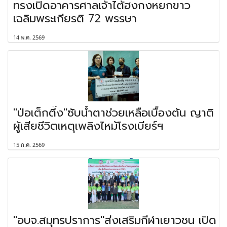
ทรงเปิดอาคารศาลเจ้าไต้ฮงกงหยกขาว
เฉลิมพระเกียรติ 72 พรรษา
14 พ.ค. 2569
"ป่อเต็กตึ๊ง"ซับน้ำตาช่วยเหลือเบื้องต้น ญาติ
ผู้เสียชีวิตเหตุเพลิงไหม้โรงเบียร์ฯ
15 ก.ค. 2569
"อบจ.สมุทรปราการ"ส่งเสริมกีฬาเยาวชน เปิด