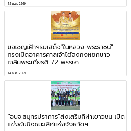
15 ก.ค. 2569
ขอเชิญเฝ้าฯรับเสด็จ"ในหลวง-พระราชินี"
ทรงเปิดอาคารศาลเจ้าไต้ฮงกงหยกขาว
เฉลิมพระเกียรติ 72 พรรษา
14 พ.ค. 2569
"อบจ.สมุทรปราการ"ส่งเสริมกีฬาเยาวชน เปิด
แข่งขันชิงชนะเลิศแห่งจังหวัดฯ