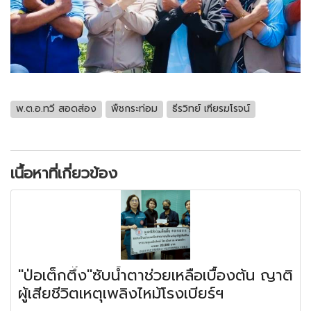
พ.ต.อ.ทวี สอดส่อง
พืชกระท่อม
ธีรวิทย์ เฑียรฆโรจน์
เนื้อหาที่เกี่ยวข้อง
"ป่อเต็กตึ๊ง"ซับน้ำตาช่วยเหลือเบื้องต้น ญาติ
ผู้เสียชีวิตเหตุเพลิงไหม้โรงเบียร์ฯ