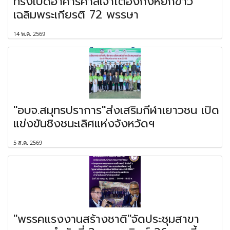
ทรงเปิดอาคารศาลเจ้าไต้ฮงกงหยกขาว
เฉลิมพระเกียรติ 72 พรรษา
14 พ.ค. 2569
"อบจ.สมุทรปราการ"ส่งเสริมกีฬาเยาวชน เปิด
แข่งขันชิงชนะเลิศแห่งจังหวัดฯ
5 ส.ค. 2569
"พรรคแรงงานสร้างชาติ"จัดประชุมสาขา