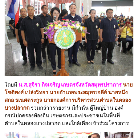
โดยมี
น.ส.สุจิรา กิจเจริญ เกษตรจังหวัดสมุทรปราการ
นาย
โชติพงศ์ เปล่งวิทยา นายอำเภอพระสมุทรเจดีย์ นายหนึ่ง
สกล ธเนศตระกูล นายกองค์การบริหารส่วนตำบลในคลอง
บางปลากด
ร่วมกล่าวรายงาน มีกำนัน ผู้ใหญ่บ้าน องค์
กรณ์ปกครองท้องถิ่น เกษตรกรและประชาชนในพื้นที่
ตำบลในคลองบางปลากด และใกล้เคียงเข้าร่วมโครงการ