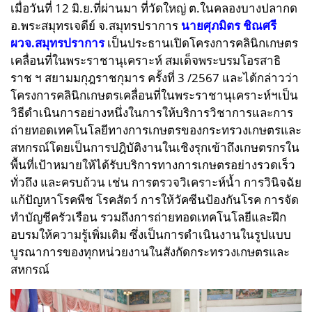
เมื่อวันที่ 12 มิ.ย.ที่ผ่านมา
ที่วัดใหญ่ ต.ในคลองบางปลากด
อ.พระสมุทรเจดีย์ จ.สมุทรปราการ
นายศุภมิตร ชิณศรี
ผวจ.สมุทรปราการ
เป็นประธานเปิดโครงการคลินิกเกษตร
เคลื่อนที่ในพระราชานุเคราะห์ สมเด็จพระบรมโอรสาธิ
ราช ฯ สยามมกุฎราชกุมาร ครั้งที่ 3 /2567 และได้กล่าวว่า
โครงการคลินิกเกษตรเคลื่อนที่ในพระราชานุเคราะห์ฯเป็น
วิธีดำเนินการอย่างหนึ่งในการให้บริการวิชาการและการ
ถ่ายทอดเทคโนโลยีทางการเกษตรของกระทรวงเกษตรและ
สหกรณ์โดยเป็นการปฎิบัติงานในเชิงรุกเข้าถึงเกษตรกรใน
พื้นที่เป้าหมายให้ได้รับบริการทางการเกษตรอย่างรวดเร็ว
ทั่วถึง และครบถ้วน เช่น การตรวจวิเคราะห์น้ำ การวินิจฉัย
แก้ปัญหาโรคพืช โรคสัตว์ การให้วัคซีนป้องกันโรค การจัด
ทำบัญชีครัวเรือน รวมถึงการถ่ายทอดเทคโนโลยีและฝึก
อบรมให้ความรู้เพิ่มเติม ซึ่งเป็นการดำเนินงานในรูปแบบ
บูรณาการของทุกหน่วยงานในสังกัดกระทรวงเกษตรและ
สหกรณ์