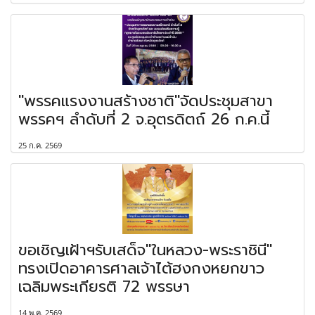
"พรรคแรงงานสร้างชาติ"จัดประชุมสาขา
พรรคฯ ลำดับที่ 2 จ.อุตรดิตถ์ 26 ก.ค.นี้
25 ก.ค. 2569
ขอเชิญเฝ้าฯรับเสด็จ"ในหลวง-พระราชินี"
ทรงเปิดอาคารศาลเจ้าไต้ฮงกงหยกขาว
เฉลิมพระเกียรติ 72 พรรษา
14 พ.ค. 2569