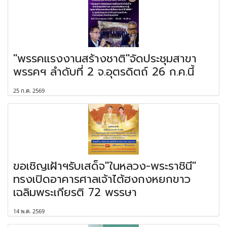
"พรรคแรงงานสร้างชาติ"จัดประชุมสาขา
พรรคฯ ลำดับที่ 2 จ.อุตรดิตถ์ 26 ก.ค.นี้
25 ก.ค. 2569
ขอเชิญเฝ้าฯรับเสด็จ"ในหลวง-พระราชินี"
ทรงเปิดอาคารศาลเจ้าไต้ฮงกงหยกขาว
เฉลิมพระเกียรติ 72 พรรษา
14 พ.ค. 2569