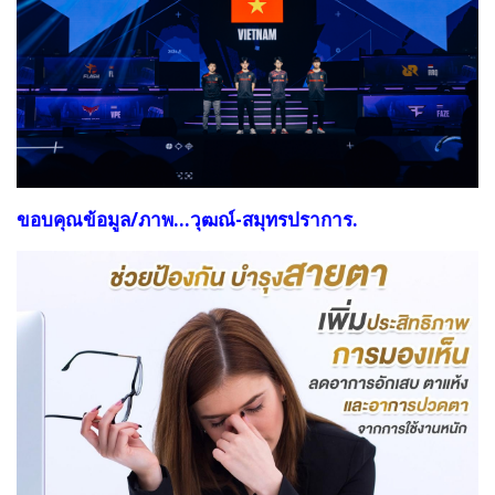
ขอบคุณข้อมูล/ภาพ...วุฒณ์-สมุทรปราการ.