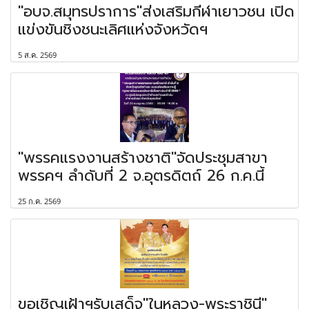
"อบจ.สมุทรปราการ"ส่งเสริมกีฬาเยาวชน เปิด
แข่งขันชิงชนะเลิศแห่งจังหวัดฯ
5 ส.ค. 2569
"พรรคแรงงานสร้างชาติ"จัดประชุมสาขา
พรรคฯ ลำดับที่ 2 จ.อุตรดิตถ์ 26 ก.ค.นี้
25 ก.ค. 2569
ขอเชิญเฝ้าฯรับเสด็จ"ในหลวง-พระราชินี"