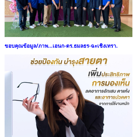
ขอบคุณข้อมูล/ภาพ...เอนก-ดร.ธมลธร-ฉะเชิงเทรา.