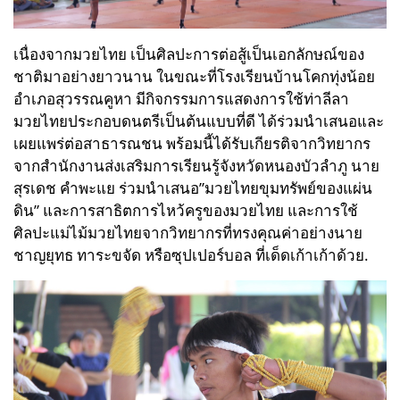
เนื่องจากมวยไทย เป็นศิลปะการต่อสู้เป็นเอกลักษณ์ของ
ชาติมาอย่างยาวนาน ในขณะที่โรงเรียนบ้านโคกทุ่งน้อย
อำเภอสุวรรณคูหา มีกิจกรรมการแสดงการใช้ท่าลีลา
มวยไทยประกอบดนตรีเป็นต้นแบบที่ดี ได้ร่วมนำเสนอและ
เผยแพร่ต่อสาธารณชน พร้อมนี้ได้รับเกียรติจากวิทยากร
จากสำนักงานส่งเสริมการเรียนรู้จังหวัดหนองบัวลำภู นาย
สุรเดช คำพะแย ร่วมนำเสนอ”มวยไทยขุมทรัพย์ของแผ่น
ดิน” และการสาธิตการไหว้ครูของมวยไทย และการใช้
ศิลปะแม่ไม้มวยไทยจากวิทยากรที่ทรงคุณค่าอย่างนาย
ชาญยุทธ ทาระขจัด หรือซุปเปอร์บอล ที่เด็ดเก้าเก้าด้วย.