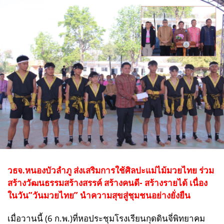
วธจ.หนองบัวลำภู ส่งเสริมการใช้ศิลปะแม่ไม้มวยไทย
ร่วม
สร้างวัฒนธรรมสร้างสรรค์ สร้างคนดี- สร้างรายได้ เนื่อง
ในวัน”วันมวยไทย” นำความสุขสู่ชุมชนอย่างยั่งยืน
เมื่อวานนี้ (6 ก.พ.)ที่หอประชุมโรงเรียนกุดดินจี่พิทยาคม