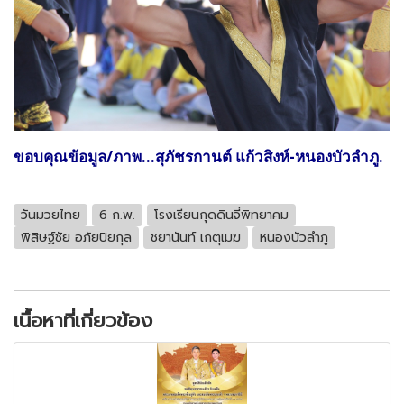
ขอบคุณข้อมูล/ภาพ...สุภัชรกานต์ แก้วสิงห์-หนองบัวลำภู.
วันมวยไทย
6 ก.พ.
โรงเรียนกุดดินจี่พิทยาคม
พิสิษฐ์ชัย อภัยปิยกุล
ชยานันท์ เกตุเมฆ
หนองบัวลำภู
เนื้อหาที่เกี่ยวข้อง