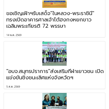
ขอเชิญเฝ้าฯรับเสด็จ"ในหลวง-พระราชินี"
ทรงเปิดอาคารศาลเจ้าไต้ฮงกงหยกขาว
เฉลิมพระเกียรติ 72 พรรษา
14 พ.ค. 2569
"อบจ.สมุทรปราการ"ส่งเสริมกีฬาเยาวชน เปิด
แข่งขันชิงชนะเลิศแห่งจังหวัดฯ
5 ส.ค. 2569