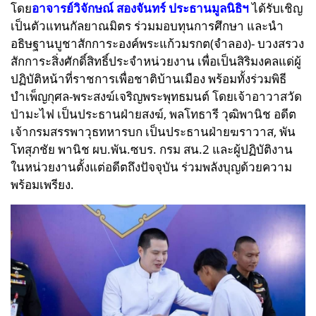
โดย
อาจารย์วิจักษณ์ สองจันทร์ ประธานมูลนิธิฯ
ได้รับเชิญ
เป็นตัวแทนกัลยาณมิตร ร่วมมอบทุนการศึกษา และนำ
อธิษฐานบูชาสักการะองค์พระแก้วมรกต(จำลอง)- บวงสรวง
สักการะสิ่งศักดิ์สิทธิ์ประจำหน่วยงาน
เพื่อเป็นสิริมงคลแด่ผู้
ปฏิบัติหน้าที่ราชการเพื่อชาติบ้านเมือง
พร้อมทั้งร่วมพิธี
บำเพ็ญกุศล-พระสงฆ์เจริญพระพุทธมนต์ โดยเจ้าอาวาสวัด
ป่ามะไฟ เป็นประธานฝ่ายสงฆ์, พลโทธารี วุฒิพานิช อดีต
เจ้ากรมสรรพาวุธทหารบก เป็นประธานฝ่ายฆราวาส, พัน
โทสุภชัย พานิช ผบ.พัน.ซบร. กรม สน.2 และผู้ปฏิบัติงาน
ในหน่วยงานตั้งแต่อดีตถึงปัจจุบัน ร่วมพลังบุญด้วยความ
พร้อมเพรียง.