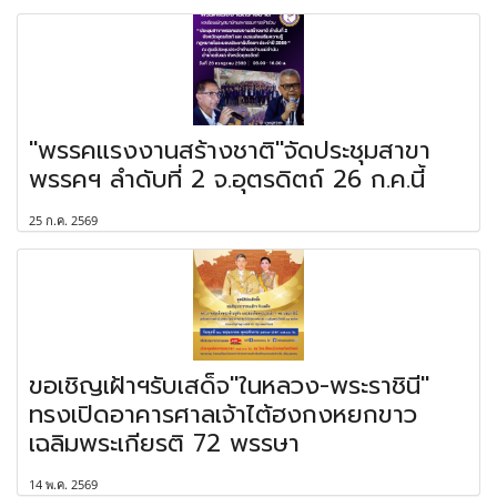
"พรรคแรงงานสร้างชาติ"จัดประชุมสาขา
พรรคฯ ลำดับที่ 2 จ.อุตรดิตถ์ 26 ก.ค.นี้
25 ก.ค. 2569
ขอเชิญเฝ้าฯรับเสด็จ"ในหลวง-พระราชินี"
ทรงเปิดอาคารศาลเจ้าไต้ฮงกงหยกขาว
เฉลิมพระเกียรติ 72 พรรษา
14 พ.ค. 2569