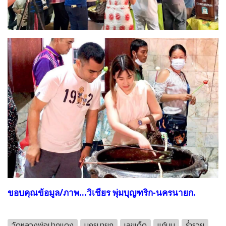
ขอบคุณข้อมูล/ภาพ...วิเชียร พุ่มบุญฑริก-นครนายก.
วัดหลวงพ่อปากแดง
นครนายก
เลขเด็ด
แก้บน
ร่ำรวย