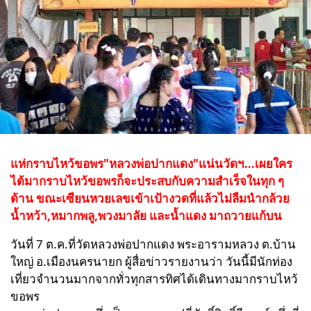
แห่กราบไหว้ขอพร"หลวงพ่อปากแดง"แน่นวัดฯ...เผยใคร
ได้มากราบไหว้ขอพรก็จะประสบกับความสำเร็จในทุก ๆ
ด้าน ขณะเซียนหวยเลขเข้าเป้างวดที่แล้วไม่ลืมนำกล้วย
น้ำหว้า,หมากพลู,พวงมาลัย และน้ำแดง มาถวายแก้บน
วันที่ 7 ต.ค.ที่วัดหลวงพ่อปากแดง พระอารามหลวง ต.บ้าน
ใหญ่ อ.เมืองนครนา
ยก ผู้สื่อข่าวรายงานว่า วันนี้มีนักท่อง
เที่ยวจำนวนมากจากทั่วทุกสารทิศได้เดินทางมากราบไหว้
ขอพร