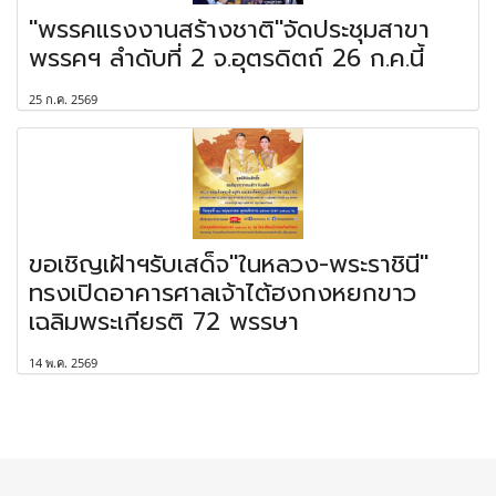
"พรรคแรงงานสร้างชาติ"จัดประชุมสาขา
พรรคฯ ลำดับที่ 2 จ.อุตรดิตถ์ 26 ก.ค.นี้
25 ก.ค. 2569
ขอเชิญเฝ้าฯรับเสด็จ"ในหลวง-พระราชินี"
ทรงเปิดอาคารศาลเจ้าไต้ฮงกงหยกขาว
เฉลิมพระเกียรติ 72 พรรษา
14 พ.ค. 2569