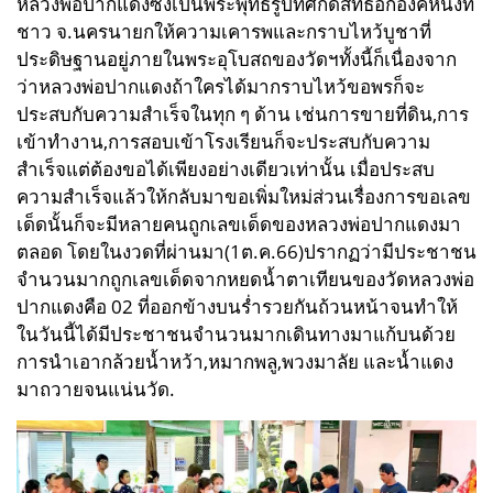
หลวงพ่อปากแดงซึ่งเป็นพระพุทธรูปที่ศักดิ์สิทธิ์อีกองค์หนึ่งที่
ชาว จ.นครนายกให้ความเคารพและกราบไหว้บูชาที่
ประดิษฐานอยู่ภายในพระอุโบสถของวัดฯทั้งนี้ก็เนื่องจาก
ว่าหลวงพ่อปากแดงถ้าใครได้มากราบ
ไหว้ขอพรก็จะ
ประสบกับความสำเร็จในทุก ๆ ด้าน เช่นการขายที่ดิน,การ
เข้าทำงาน,การสอบเข้าโรงเรียนก็
จะประสบกับความ
สำเร็จแต่ต้องขอได้เพียงอย่างเดียวเท่านั้น เมื่อประสบ
ความสำเร็จแล้วให้กลับมาขอเพิ่มใหม่ส่วนเรื่องการขอเลข
เด็ดนั้นก็จะมีหลายคนถูกเลขเด็ดของหลวงพ่อปากแดงมา
ตลอด โดย
ในงวดที่ผ่านมา(1ต.ค.66)ปรากฏว่ามีประชาชน
จำนวนมากถูกเลขเด็ดจากหยดน้ำตาเทียนของ
วัดหลวงพ่อ
ปากแดงคือ 02 ที่ออกข้างบนร่ำรวยกันถ้วนหน้าจนทำให้
ในวันนี้ได้มีประชาชนจำนวนมากเดิน
ทางมาแก้บนด้วย
การนำเอากล้วยน้ำหว้า,หมากพลู,พวงมาลัย และน้ำแดง
มาถวายจนแน่นวัด.