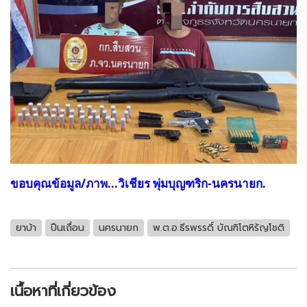
ขอบคุณข้อมูล/ภาพ...วิเชียร พุ่มบุญฑริก-นครนายก.
ยาบ้า
ปืนเถื่อน
นครนายก
พ.ต.อ.ธีรพรรดิ์ บัณฑิโตหิรัญโชติ
เนื้อหาที่เกี่ยวข้อง