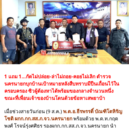
1 แถม 1...กัดไม่ปล่อย-ล่าไม่ถอย-คอยไม่เลิก ตำรวจ
นครนายกบุกบ้านเป้าหมายหลังสืบทราบมีปืนเถื่อนไว้ใน
ครอบครอง ซิวผู้ต้องหาได้พร้อมของกลางจำนวนหนึ่ง
ขณะที่เพื่อนเจ้าของบ้านโดนด้วยข้อหาเสพยาบ้า
เมื่อช่วงสายวันก่อน (9 ส.ค.)
พ.ต.อ.ธีรพรรดิ์ บัณฑิโตหิรัญ
โชติ ผกก.กก.สส.
ภ.จว.นครนายก
พร้อมด้วย พ.ต.ท.กฤต
พงศ์ โรจน์รุ่งศศิธร รองผกก.กก.สส.ภ.จว.นครนายก นำ