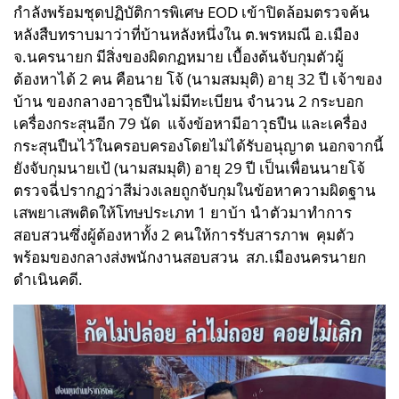
กำลังพร้อม
ชุดปฏิบัติการพิเศษ EOD เข้าปิดล้อมตรวจค้น
หลังสืบทราบมาว่าที่บ้านหลังหนึ่งใน
ต.พรหมณี อ.เมือง
จ.นครนายก มีสิ่งของผิดกฏหมาย เบื้องต้นจับกุมตัวผู้
ต้องหาได้ 2 คน คือนาย โจ้ (นามสมมุติ) อายุ 32 ปี เจ้าของ
บ้าน ของกลางอาวุธปืนไม่มีทะเบียน จำนวน 2 กระบอก
เครื่องกระสุนอีก 79 นัด
แจ้งข้อหามีอาวุธปืน และเครื่อง
กระสุนปืนไว้ในครอบครองโดยไม่ได้รับอนุญาต นอกจากนี้
ยังจับกุมนายเป้ (นามสมมุติ) อายุ 29 ปี เป็นเพื่อนนายโจ้
ตรวจฉี่ปรากฏว่าสีม่วงเลยถูกจับกุมในข้อหาความผิดฐาน
เสพยาเสพติดให้โทษประเภท 1 ยาบ้า นำตัวมาทำการ
สอบสวนซึ่งผู้ต้องหาทั้ง 2 คนให้การรับสารภาพ คุมตัว
พร้อมของกลางส่งพนักงานสอบสวน
สภ.เมืองนครนายก
ดำเนินคดี.