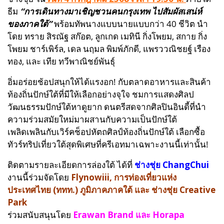
ธีม
“การเดินทางมาเชิญชวนคนกรุงเทพ ไปสัมผัสเสน่ห์
ของภาคใต้”
พร้อมทัพนางแบบนายแบบกว่า 40 ชีวิต นำ
โดย ทราย สิรณัฐ สก๊อต, ลูกเกด เมทินี กิ่งโพยม, สกาย กิ่ง
โพยม ชาร์เพิร์ล, เดล นฤมล พิมพ์ภักดี, แพรววณิชยฐ์ เรือง
ทอง, และ เทีย ทวีพาณิชย์พันธุ์
อิ่มอร่อยช้อปสนุกให้ได้แรงอก! กับตลาดอาหารและสินค้า
ท้องถิ่นปักษ์ใต้ที่มีให้เลือกอย่างจุใจ ชมการแสดงศิลป
วัฒนธรรมปักษ์ใต้หาดูยาก ดนตรีสดจากศิลปินอินดี้ที่นำ
ความร่วมสมัยใหม่มาผสานกับความเป็นปักษ์ใต้
เพลิดเพลินกับเวิร์คช็อปหัตถศิลป์ท้องถิ่นปักษ์ใต้ เลือกซื้อ
ทัวร์ทริปเที่ยวใต้สุดพิเศษที่ครีเอทมาเฉพาะงานนี้เท่านั้น!
ติดตามรายละเอียดการล่องใต้ ได้ที่
ช่างชุ่ย ChangChui
งานนี้ร่วมจัดโดย
Flynowiii, การท่องเที่ยวแห่ง
ประเทศไทย (ททท.) ภูมิภาคภาคใต้ และ ช่างชุ่ย Creative
Park
ร่วมสนับสนุนโดย
Erawan Brand และ Horapa