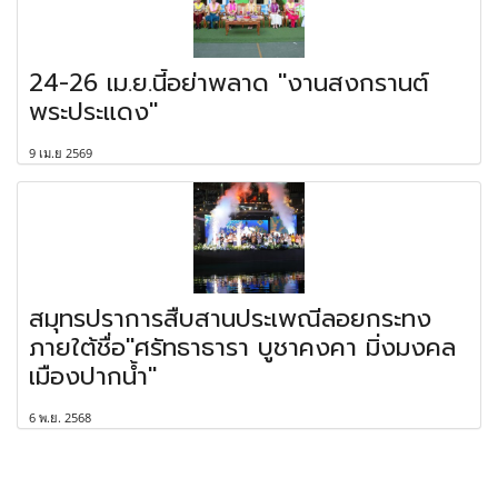
24-26 เม.ย.นี้อย่าพลาด "งานสงกรานต์
พระประแดง"
9 เม.ย 2569
สมุทรปราการสืบสานประเพณีลอยกระทง
ภายใต้ชื่อ"ศรัทธาธารา บูชาคงคา มิ่งมงคล
เมืองปากน้ำ"
6 พ.ย. 2568