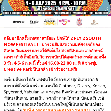
กลับมาอีกครั้ง!เทศกาล“อัยยะ ปักษ์ใต้ 2 FLY 2 SOUTH
NOW FESTIVAL II”มาร่วมสัมผัสความมหัศจรรย์ของ
ศิลปะ-วัฒนธรรมภาคใต้ที่เต็มไปด้วยสีสันและเอกลักษณ์
เฉพาะตัว!เต็มอิ่มกับกิจกรรมปักษ์ใต้สุดสร้างสรรค์ตลอดทั้ง
3 วัน 4-5-6 ก.ค.นี้ ตั้งแต่ 16.00-22.00 น. ที่ #ช่างชุ่ย
Creative Park ปิ่นเกล้า เข้าร่วมงานฟรี!
เตรียมตื่นตาไปกับแฟชั่นโชว์กลางแจ้งสุดพิเศษจาก 6
แบรนด์ดีไซน์เนอร์จากแดนใต้ Clothear, D_arcy, Keziah,
Spybrand, Yabulan และ Yayee ที่จะนำแรงบันดาลใจของ
“สีสัน เส้นสาย ลายเส้น” จากผ้าภาคใต้มาสะบัดบนรันเวย์
บริเวณลานจอดเครื่องบินขนาดใหญ่ที่เป็นเอกลักษณ์ของ
ช่างชุ่ย ใน
วันที่ 4 กรกฎาคม 2568 เวลา 19.30 น.
ภายใต้