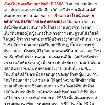
เนื่องในวันสตรีสากล ประจำปี 2568”
โดยกรมสวัสดิการ
และคุ้มครองแรงงานคัดเลือก 30 สตรีทำงานดีเด่นแห่งปี
ต้นแบบจากหลากหลายสาขา เ
รือเอก สาโรจน์ คมคาย
อธิบดีกรมสวัสดิการและคุ้มครองแรงงาน
(กสร.)
กล่าวว่า
ทั้งนี้
เพื่อเป็นแรงบันดาลใจให้แรงงานหญิงทั่วประเทศ
เกียรติยศของผู้หญิงแกร่งในทุกวงการ เช่น ฐาปนีย์ เกียรติ
ไพบูลย์ ผู้ว่าการ ททท. (สตรีผู้บริหารรัฐวิสาหกิจดีเด่น), เชอ
รี่ เข็มอัปสร นักแสดง (ศิลปินสตรีดีเด่น), มิ้นท์ อรชพร ผู้
ประกาศข่าวไทยรัฐทีวี (สื่อมวลชนสตรีดีเด่น) และสกุลรัตน์
ยศเรืองศักดิ์ ประธานสหภาพแรงงานอีทีเอ (สตรีเครือข่าย
แรงงานสัมพันธ์ดีเด่น) เพื่อยกระดับสิทธิแรงงานสตรี พร้อม
ผลักดันร่าง พ.ร.บ. คุ้มครองแรงงาน (ฉบับที่ ..) พ.ศ. ....
โดยเพิ่มสิทธิวันลาเพื่อคลอดบุตรของลูกจ้างหญิง 120 วัน
โดยได้รับค่าจ้าง 60 วัน และให้ลูกจ้างชายมีสิทธิลาเพื่อ
ช่วยเหลือคู่สมรสซึ่งคลอดบุตร 15 วัน โดยได้รับค่าจ้าง
100% สำหรับสิทธิประโยชน์ของผู้ประกันตนได้ปรับปรุง
แก้ไข พ.ร.บ. ประกันสังคม พ.ศ. 2533 เพิ่มเงินสงเคราะห์
การหยุดงาน เพื่อการคลอดบุตรจาก 90 วัน เป็น 98 วัน