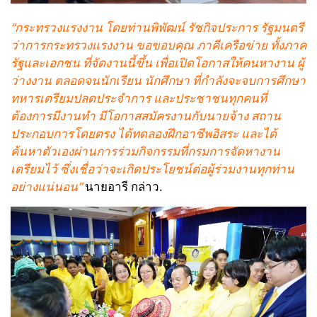
“กระทรวงแรงงาน โดยท่านพิพัฒน์ รัชกิจประการ รัฐมนตรี
ว่าการกระทรวงแรงงาน ขอขอบคุณ ภาคีเครือข่าย ทั้งภาค
รัฐและเอกชน ที่จัดงานนี้ขึ้น เพื่อเปิดโอกาสให้คนหางาน ผู้
ว่างงาน ตลอดจนนักเรียน นักศึกษา ที่กำลังจะจบการศึกษา
ทหารเตรียมปลดประจำการ และประชาชนทุกคนที่
ต้องการมีงานทำ มีโอกาสสมัครงานกับนายจ้าง สถาน
ประกอบการโดยตรง ได้ทดลองฝึกอาชีพอิสระ และได้
ค้นหาตัวเองผ่านการร่วมกิจกรรมที่กรมการจัดหางาน
เตรียมไว้ ซึ่งเชื่อว่าจะเกิดประโยชน์ต่อผู้ร่วมงานทุกท่าน
อย่างแน่นอน”
นายอารี กล่าว.