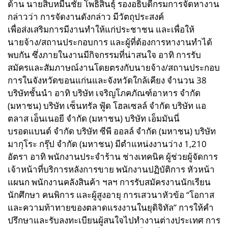
ด้าน นายสิบหมื่นชัย โพธิสินธุ์ รองอธิบดีกรมการจัดหางาน
กล่าวว่า การจัดงานดังกล่าว มีวัตถุประสงค์
เพื่อส่งเสริมการมีงานทำให้แก่ประชาชน และเพื่อให้
นายจ้าง/สถานประกอบการ และผู้ที่ต้องการหางานทำได้
พบกัน ซึ่งภายในงานมีกิจกรรมที่น่าสนใจ อาทิ การรับ
สมัครและสัมภาษณ์งานโดยตรงกับนายจ้าง/สถานประกอบ
การในจังหวัดขอนแก่นและจังหวัดใกล้เคียง จำนวน 38
บริษัทชั้นนำ อาทิ บริษัท เจริญโภคภัณฑ์อาหาร จำกัด
(มหาชน) บริษัท เซ็นทรัล ฟู้ด โฮลเซลล์ จำกัด บริษัท แอ
ตลาส เอ็นเนอยี จำกัด (มหาชน) บริษัท เอ็มมันนี่
บรอดแบนด์ จำกัด บริษัท ซีพี ออลล์ จำกัด (มหาชน) บริษัท
มากุโระ กรุ๊ป จำกัด (มหาชน) มีตำแหน่งงานว่าง 1,210
อัตรา อาทิ พนักงานประจำร้าน ช่างเทคนิค ผู้ช่วยผู้จัดการ
เจ้าหน้าที่บริการหลังการขาย พนักงานปฏิบัติการ หัวหน้า
แผนก พนักงานคลังสินค้า ฯลฯ การรับสมัครงานนักเรียน
นักศึกษา คนพิการ และผู้สูงอายุ การเสวนาหัวข้อ “โอกาส
และความท้าทายของตลาดแรงงานในยุดิจิทัล” การให้คำ
ปรึกษาและรับลงทะเบียนผู้สนใจไปทำงานต่างประเทศ การ