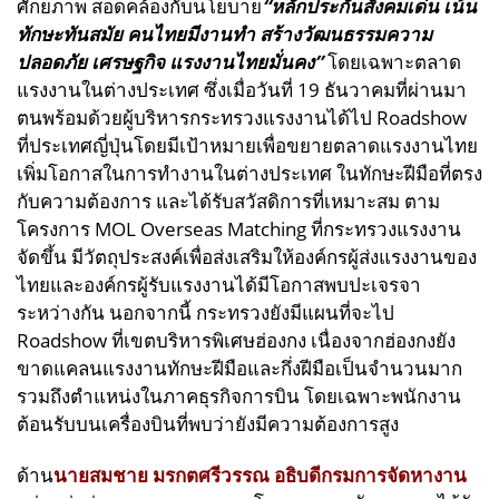
ศักยภาพ สอดคล้องกับนโยบาย
“หลักประกันสังคมเด่น เน้น
ทักษะทันสมัย คนไทยมีงานทำ สร้างวัฒนธรรมความ
ปลอดภัย เศรษฐกิจ แรงงานไทยมั่นคง”
โดยเฉพาะตลาด
แรงงานในต่างประเทศ ซึ่งเมื่อวันที่ 19 ธันวาคมที่ผ่านมา
ตนพร้อมด้วยผู้บริหารกระทรวงแรงงานได้ไป Roadshow
ที่ประเทศญี่ปุ่นโดยมีเป้าหมายเพื่อขยายตลาดแรงงานไทย
เพิ่มโอกาสในการทำงานในต่างประเทศ ในทักษะฝีมือที่ตรง
กับความต้องการ และได้รับสวัสดิการที่เหมาะสม ตาม
โครงการ MOL Overseas Matching ที่กระทรวงแรงงาน
จัดขึ้น มีวัตถุประสงค์เพื่อส่งเสริมให้องค์กรผู้ส่งแรงงานของ
ไทยและองค์กรผู้รับแรงงานได้มีโอกาสพบปะเจรจา
ระหว่างกัน นอกจากนี้ กระทรวงยังมีแผนที่จะไป
Roadshow ที่เขตบริหารพิเศษฮ่องกง เนื่องจากฮ่องกงยัง
ขาดแคลนแรงงานทักษะฝีมือและกึ่งฝีมือเป็นจำนวนมาก
รวมถึงตำแหน่งในภาคธุรกิจการบิน โดยเฉพาะพนักงาน
ต้อนรับบนเครื่องบินที่พบว่ายังมีความต้องการสูง
ด้าน
นายสมชาย มรกตศรีวรรณ อธิบดีกรมการจัดหางาน