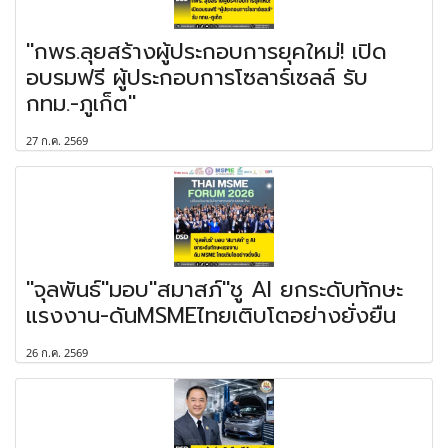
"กพร.ลุยสร้างผู้ประกอบการยุคใหม่! เปิด
อบรมฟรี ผู้ประกอบการโซลาร์เซลล์ รับ
กทม.-ภูเก็ต"
27 ก.ค. 2569
"จุลพันธ์"มอบ"สมาสภ์"ชู AI ยกระดับทักษะ
แรงงาน-ดันMSMEไทยเติบโตอย่างยั่งยืน
26 ก.ค. 2569