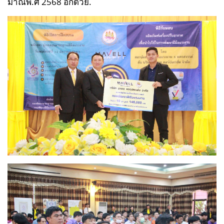
มาณพ.ศ 2568 อีกด้วย.