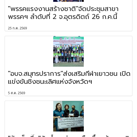
"พรรคแรงงานสร้างชาติ"จัดประชุมสาขา
พรรคฯ ลำดับที่ 2 จ.อุตรดิตถ์ 26 ก.ค.นี้
25 ก.ค. 2569
"อบจ.สมุทรปราการ"ส่งเสริมกีฬาเยาวชน เปิด
แข่งขันชิงชนะเลิศแห่งจังหวัดฯ
5 ส.ค. 2569