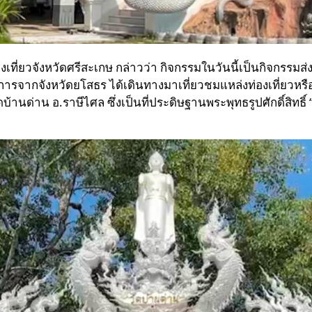
ยวจังหวัดศรีสะเกษ กล่าวว่า กิจกรรมในวันนี้เป็นกิจกรรมส่งเสร
ารจากจังหวัดยโสธร ได้เดินทางมาเที่ยวชมแหล่งท่องเที่ยวหรือ
ดบ้านด่าน อ.ราษีไศล ซึ่งเป็นที่ประดิษฐานพระพุทธรูปศักดิ์สิทธ