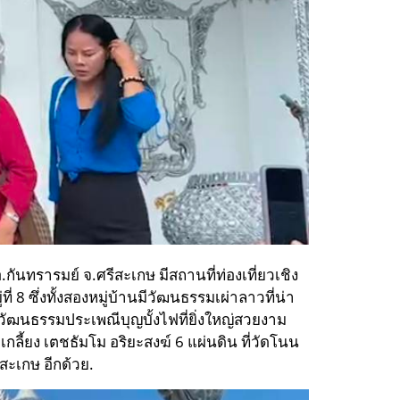
นทรารมย์ จ.ศรีสะเกษ มีสถานที่ท่องเที่ยวเชิง
ี่ 8 ซึ่งทั้งสองหมู่บ้านมีวัฒนธรรมเผ่าลาวที่น่า
็นวัฒนธรรมประเพณีบุญบั้งไฟที่ยิ่งใหญ่สวยงาม
ี้ยง เตชธัมโม อริยะสงฆ์ 6 แผ่นดิน ที่วัดโนน
สะเกษ อีกด้วย.