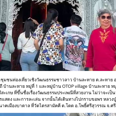
ชุมชนท่องเที่ยวเชิงวัฒนธรรมชาวลาว บ้านละทาย ต.ละทาย อ.กั
ี บ้านละทาย หมู่ที่ 1 และหมู่บ้าน OTOP village บ้านละทาย หมู่ท
ีสะเกษ ที่ขึ้นชื่อเรื่องวัฒนธรรมประเพณีที่สวยงาน ไม่ว่าจะเป
แสดง และการละเล่น จากนั้นได้เดินทางไปกราบขอพร หลวงปู่เกล
นาคเมืองบาดาล ที่วัดไตรสามัคคี ต.โดด อ.โพธิ์ศรีสุวรรณ จ.ศรี