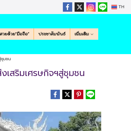
TH
สวยด้วย"มือถือ"
ประชาสัมพันธ์
เพิ่มเติม
่ชุมชน
่งเสริมเศรษกิจฯสู่ชุมชน