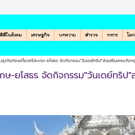
องดีดีในสังคม
เศรษฐกิจ
บทความ
ตำรวจ
ทหาร
โลก
ธุรกิจท่องเที่ยวศรีสะเกษ-ยโสธร จัดกิจกรรม"วันเดย์ทริป"ส่งเสริมเศรษกิจฯสู
เกษ-ยโสธร จัดกิจกรรม"วันเดย์ทริป"ส