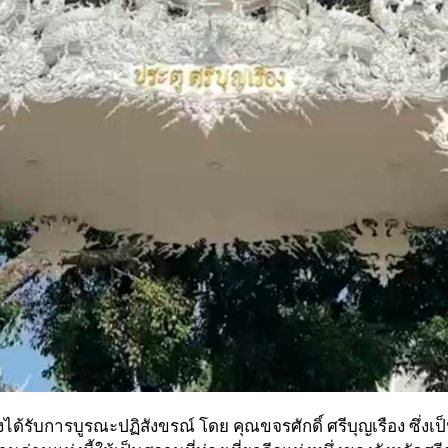
ซึ่งได้รับการบูรณะปฏิสังขรณ์ โดย คุณขจรศักดิ์ ศรีบุญเรือง ซึ่งเ