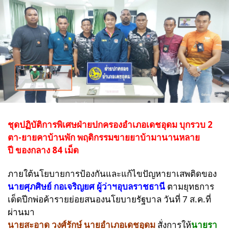
ชุดปฏิบัติการพิเศษฝ่ายปกครองอำเภอเดชอุดม บุกรวบ 2
ตา-ยาย
คาบ้านพัก พฤติกรรมขายยาบ้ามานานหลาย
ปี
ของกลาง 84 เม็ด
ภายใต้นโยบายการป้องกัน
และแก้ไขปัญหายาเสพติดของ
นายศุภศิษย์ กอเจริญยศ
ผู้ว่าฯอุบลราชธานี
ตามยุทธการ
เด็ดปีกพ่อค้ารายย่อยสนองนโยบายรัฐบาล
วันที่ 7 ส.ค.ที่
ผ่านมา
นายสะอาด วงศ์รักษ์ นายอำเภอเดชอุดม
สั่งการให้
นายรา