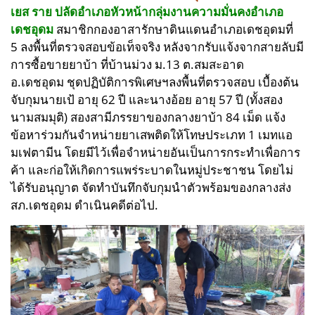
เยส ราย ปลัดอำเภอหัวหน้ากลุ่มงานความมั่นคงอำเภอ
เดชอุดม
สมาชิกกองอาสารักษาดินแดนอำเภอเดชอุดมที่
5
ลงพื้นที่ตรวจสอบข้อเท็จจริง หลังจากรับแจ้งจากสายลับมี
การซื้อขายยาบ้า ที่บ้านม่วง ม.13 ต.สมสะอาด
อ.เดชอุดม
ชุดปฏิบัติการพิเศษฯลงพื้นที่ตรวจสอบ เบื้องต้น
จับกุม
นายเป้
อายุ 62 ปี และนางอ้อย อายุ 57 ปี (ทั้งสอง
นามสมมุติ) สองสามีภรรยาของกลางยาบ้า 84 เม็ด แจ้ง
ข้อหา
ร่วมกันจำหน่ายยาเสพติดให้โทษประเภท 1 เมทแอ
มเฟตามีน โดยมีไว้เพื่อจำหน่ายอันเป็นการกระทำเพื่อการ
ค้า และก่อให้เกิดการแพร่ระบาดในหมู่ประชาชน โดยไม่
ได้รับอนุญาต
จัดทำบันทึกจับกุมนำตัวพร้อมของกลางส่ง
สภ.เดชอุดม ดำเนินคดีต่อไป.