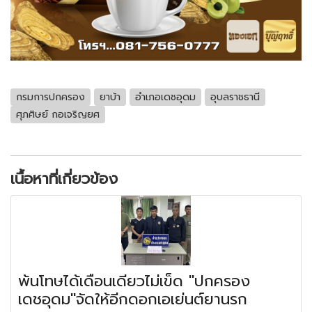
กรมการปกครอง
ยาบ้า
อำเภอเดชอุดม
อุบลราชธานี
ศุภศิษย์ กอเจริญยศ
เนื้อหาที่เกี่ยวข้อง
พ้นโทษได้เดือนเดียวไม่เข็ด "ปกครอง
เดชอุดม"จัดให้อีกดอกเอเย่นต์ยานรก