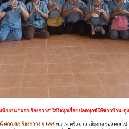
างาน “ผกก.ร้องกวาง”ใส่ใจทุกเรื่อง ปลดทุกข์ให้ชาวบ้าน-ดู
์ ผกก.สภ.ร้องกวาง จ.แพร่
พ.ต.ท.คริสมาส เฮียงก่อ รอง ผกก.ป.