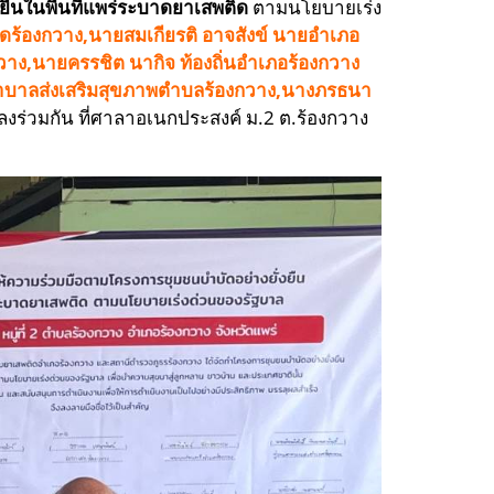
ยืนในพื้นที่แพร่ระบาดยาเสพติด
ตามนโยบายเร่ง
วัดร้องกวาง,นายสมเกียรติ อาจสังข์ นายอำเภอ
าง,นายครรชิต นากิจ ท้องถิ่นอำเภอร้องกวาง
พยาบาลส่งเสริมสุขภาพตำบลร้องกวาง,นางภรธนา
งร่วมกัน ที่ศาลาอเนกประสงค์ ม.2 ต.ร้องกวาง