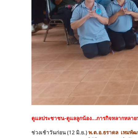
ดูแลประชาชน-ดูแลลูกน้อง...ภารกิจหลากหลายหน้
ช่วงเช้าวันก่อน (12 มิ.ย.)
พ.ต.อ.ธราดล เหมพัฒน