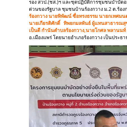
รอง สวป.(ชส.)ฯ และชุดปฏิบัติการชุมชนบำบัดอย่า
ด่วนของรัฐบาล ชุมชนบ้านร้องกวาง ม.2 ต.ร้องก
ร้องกวาง นายพิพัฒน์ ซื่อทรงธรรม นายกเทศมน
นายเกียรติศักดิ์ ทิพยกมลพันธ์ ผู้แทนสาธาร
เป็นดี กำนันตำบลร้องกวาง,นายโกศล พลานนท์ ผู้ใ
อ.เมืองแพร่ โดยนายอำเภอร้องกวาง เป็นประธา