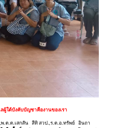
แลผู้ใต้บังคับบัญชาคืองานของเรา
,พ.ต.ต.เสกสัน สีทิ สวป.,ร.ต.อ.ทรัพย์ อินถา