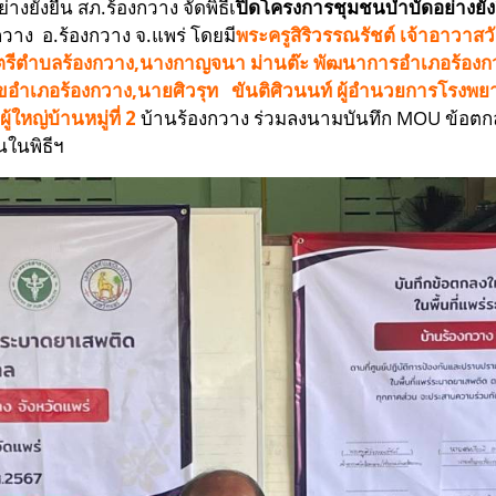
งยั่งยืน สภ.ร้องกวาง จัดพิธีเ
ปิดโครงการชุมชนบำบัดอย่างยั่ง
วาง อ.ร้องกวาง จ.แพร่ โดยมี
พระครูสิริวรรณรัชต์ เจ้าอาวาส
ตรีตำบลร้องกวาง,นางกาญจนา ม่านต๊ะ พัฒนาการอำเภอร้องกว
ณสุขอำเภอร้องกวาง,นายศิวรุท ขันติศิวนนท์ ผู้อำนวยการโรง
หญ่บ้านหมู่ที่ 2
บ้านร้องกวาง ร่วมลงนามบันทึก MOU ข้อตกล
นในพิธีฯ