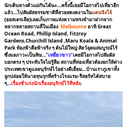
นักเดินทางตัวแม่กันได้นะ...ครั้งนี้เธอมีโอกาสไปเที่ยวอีก
แล้ว...ไปสัมผัสธรรมชาติที่สวยสดงดงามใน
แดนจิงโจ้
(ออสเตรเลีย)เลยเก็บภาพแห่งความทรงจำมาฝากจาก
หลากหลายสถานที่ในเมือง
Melbourne
อาทิ Great
Ocean Road, Phillip Island, Fitzroy
Gardens,Churchill Island ,Maru Koala & Animal
Park ท้องฟ้าคือฟ้าจริง ๆ ต้นไม้ใหญ่ สัตว์อุดมสมบูรณ์ไร้
ซึ่งมลภาวะเป็นพิษ...
”เหยี่ยวขาว”
เคยมีโอกาสไปสัมผัส
บอกตรง ๆ ประทับใจไม่รู้ลืม สถานที่ท่องเที่ยวต้องยกให้ต่าง
ประเทศเขาดูแลอนุรักษ์ไว้อย่างดีเยี่ยม...บ้านเราภูเขาทั้ง
ลูกปล่อยให้นายทุนรุกที่สร้างโรงแรม-รีสอร์ทได้สบาย
ๆ...
เรื่องชั่วเก่งนักเรื่องอนุรักษ์ไว้ทีหลัง
.