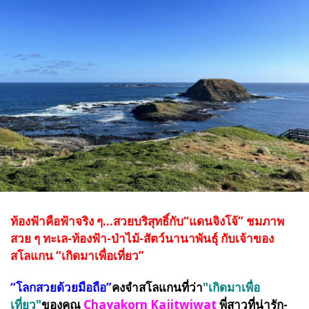
ท้องฟ้าคือฟ้าจริง ๆ...สวยบริสุทธิ์กับ“แดนจิงโจ้” ชมภาพ
สวย ๆ ทะเล-ท้องฟ้า-ป่าไม้-สัตว์นานาพันธุ์ กับเจ้าของ
สโลแกน “เกิดมาเพื่อเที่ยว”
“โลกสวยด้วยมือถือ”
คงจำสโลแกนที่ว่า
"เกิดมาเพื่อ
เที่ยว"
ของคุณ
Chayakorn Kajitwiwat
พี่สาวที่น่ารัก-