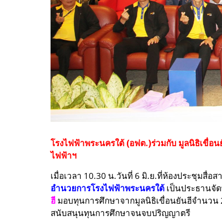
โรงไฟฟ้าพระนครใต้ (อฟต.)ร่วมกับ มูลนิธิเขื่
ไฟฟ้าฯ
เมื่อเวลา 10.30 น.วันที่ 6 มิ.ย.ที่ห้องประชุ
อำนวยการโรงไฟฟ้าพระนครใต้
เป็นประธานจัด
ฮี
มอบทุนการศึกษาจากมูลนิธิเขื่อนยันฮีจำนวน 
สนับสนุนทุนการศึกษาจนจบปริญญาตรี