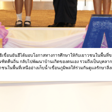
ัน มูลนิธิเขื่อนยันฮีได้มอบโอกาสทางการศึกษาให้กับเยาวชนในพื้น
ณฑิตคืนถิ่น กลับไปพัฒนาบ้านเกิดของตนเอง รวมถึงเป็นบุค
าชนในพื้นที่เหนืออ่างเก็บน้ำเขื่อนภูมิพลให้ร่วมกันดูแลรักษาส