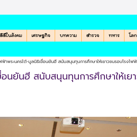
องดีดีในสังคม
เศรษฐกิจ
บทความ
ตำรวจ
ทหาร
โลก
ฟฟ้าพระนครใต้-มูลนิธิเขื่อนยันฮี สนับสนุนทุนการศึกษาให้เยาวชนรอบโรงไฟฟ้
ขื่อนยันฮี สนับสนุนทุนการศึกษาให้
|