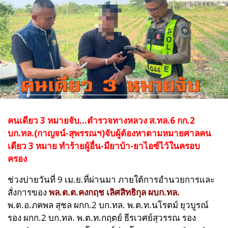
คนเดียว 3 หมายจับ...ตำรวจทางหลวง ส.ทล.6 กก.2
บก.ทล.(กาญจน์-สุพรรณฯ)จับผู้ต้องหาตามหมายศาลคน
เดียว 3 หมาย ทำร้ายผู้อื่น-มียาบ้า-ยาไอซ์ไว้ในครอบ
ครอง
ช่วงบ่ายวันที่ 9 เม.ย.ที่ผ่านมา ภายใต้การอำนวยการและ
สั่งการของ
พล.ต.ต.คงกฤช เลิศสิทธิกุล ผบก.ทล.
พ.ต.อ.ภคพล สุชล ผกก.2 บก.ทล. พ.ต.ท.นโรตม์ ยุวบูรณ์
รอง ผกก.2 บก.ทล. พ.ต.ท.กฤตย์ ธีรเวศย์สุวรรณ รอง