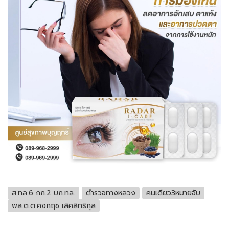
ส.ทล.6 กก.2 บก.ทล.
ตำรวจทางหลวง
คนเดียว3หมายจับ
พล.ต.ต.คงกฤช เลิศสิทธิกุล