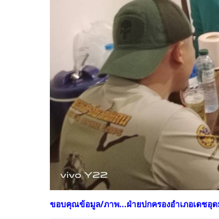
ขอบคุณข้อมูล/ภาพ...ฝ่ายปกครองอำเภอเดชอุด