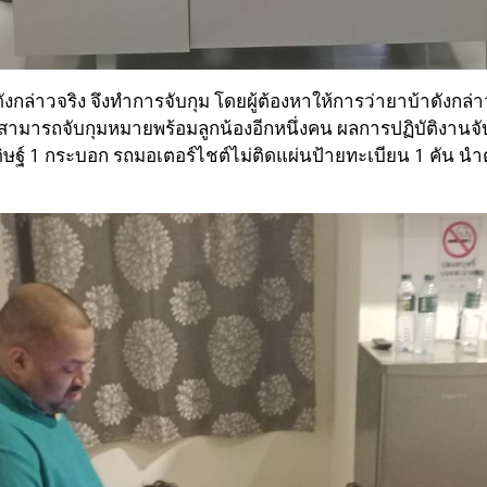
วณดังกล่าวจริง จึงทำการจับกุม โดยผู้ต้องหาให้การว่ายาบ้าดังก
ง จนสามารถจับกุมหมายพร้อมลูกน้องอีกหนึ่งคน
ผลการปฏิบัติงานจั
ษฐ์ 1 กระบอก รถมอเตอร์ไชต์ไม่ติดแผ่นป้ายทะเบียน 1 คัน
นำ