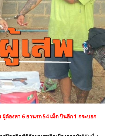
ผู้ต้องหา 6 ยานรก 54 เม็ด ปืนอีก 1 กระบอก