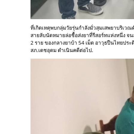
ที่เกิดเหตุพบกลุ่มวัยรุ่นกำลังมั่วสุมเสพยาบริเ
สายลับนัดหมาย
ล่อชื้อส่งยาที่รีสอร์ทแห่งหนึ่
2 ราย ของกลางยาบ้า 54 เม็ด อาวุธปืนไทยประดิ
สภ.เดชอุดม ดำเนินคดีต่อไป.