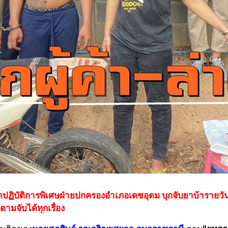
ุดปฏิบัติการพิเศษฝ่ายปกครองอำเภอเดชอุดม บุกจับยาบ้ารายวัน 
ามจับได้ทุกเรื่อง