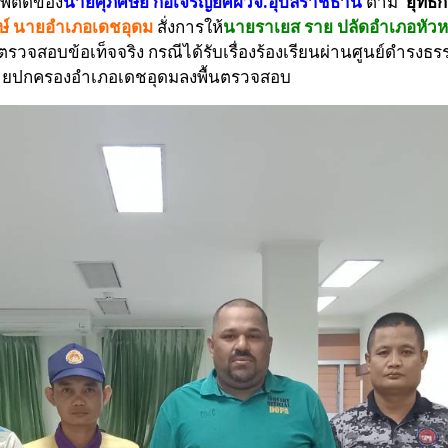
พติดของ
นายศุภศิษย์ กอเจริญยศ
ผวจ.อุบลราชธานี
ตาม
"ยุทธก
ษ์
นายอำเภอเดชอุดม
สั่งการให้
นายราเยส ราย ปลัดอำเภอหัวห
นตรวจสอบข้อเท็จจริง
กรณีได้รับเรื่องร้องเรียนผ่านศูนย์ดำรงธร
ายปกครองอำเภอเดชอุดม
ลงพื้นตรวจสอบ