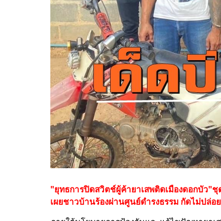
"ยุทธการปิดสวิตช์ผู้ค้ายาเสพติดเมืองดอกบัว"ช
เผยชาวบ้านร้องผ่านศูนย์ดำรงธรรม กัดไม่ปล่อยต