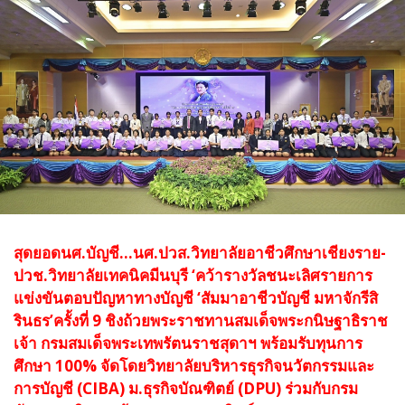
สุดยอดนศ.บัญชี...
นศ.ปวส.วิทยาลัยอาชีวศึกษาเชียงราย-
ปวช.วิทยาลัยเทคนิคมีนบุรี ‘คว้ารางวัลชนะเลิศรายการ
แข่งขันตอบปัญหาทางบัญชี ‘สัมมาอาชีวบัญชี มหาจักรีสิ
รินธร’ครั้งที่ 9 ชิงถ้วยพระราชทานสมเด็จพระกนิษฐาธิราช
เจ้า กรมสมเด็จพระเทพรัตนราชสุดาฯ พร้อมรับทุนการ
ศึกษา 100% จัดโดยวิทยาลัยบริหารธุรกิจนวัตกรรมและ
การบัญชี (CIBA) ม.ธุรกิจบัณฑิตย์ (DPU) ร่วมกับกรม