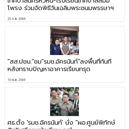
เทศบาลนครหัวหิน-โรงเรียนเทศบาลสมอ
โพรง ร่วมจัดพิธีวันเฉลิมพระชนมพรรษาฯ
25 ก.ค. 2569
"สส.ปชน."ชม"รมช.อัครนันท์"ลงพื้นที่ทันที
หลังทราบปัญหาอาคารเรียนทรุด
10 พ.ค. 2569
ศธ.ตั้ง 'รมช.อัครนันท์' นั่ง "ผอ.ศูนย์พิทักษ์