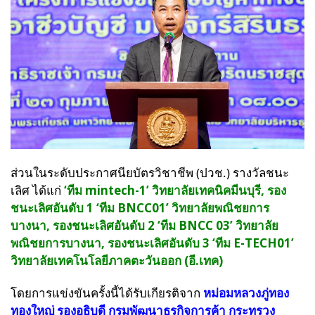
ส่วนในระดับประกาศนียบัตรวิชาชีพ (ปวช.) รางวัลชนะ
เลิศ ได้แก่
‘ทีม mintech-1’ วิทยาลัยเทคนิคมีนบุรี, รอง
ชนะเลิศอันดับ 1 ‘ทีม BNCC01’ วิทยาลัยพณิชยการ
บางนา, รองชนะเลิศอันดับ 2 ‘ทีม BNCC 03’ วิทยาลัย
พณิชยการบางนา, รองชนะเลิศอันดับ 3 ‘ทีม E-TECH01’
วิทยาลัยเทคโนโลยีภาคตะวันออก (อี.เทค)
โดยการแข่งขันครั้งนี้ได้รับเกียรติจาก
หม่อมหลวงภู่ทอง
ทองใหญ่ รองอธิบดี กรมพัฒนาธุรกิจการค้า กระทรวง