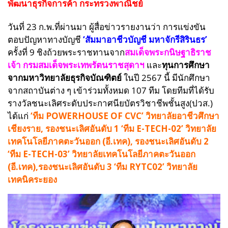
พัฒนาธุรกิจการค้า กระทรวงพาณิชย์
วันที่ 23 ก.พ.ที่ผ่านมา ผู้สื่อข่าวรายงานว่า การแข่งขัน
ตอบปัญหาทางบัญชี
‘สัมมาอาชีวบัญชี มหาจักรีสิรินธร’
ครั้งที่ 9 ชิงถ้วยพระราชทานจาก
สมเด็จพระกนิษฐาธิราช
เจ้า กรมสมเด็จพระเทพรัตนราชสุดาฯ
และ
ทุนการศึกษา
จากมหาวิทยาลัยธุรกิจบัณฑิตย์
ในปี 2567 นี้ มีนักศึกษา
จากสถาบันต่าง ๆ เข้าร่วมทั้งหมด 107 ทีม โดยทีมที่ได้รับ
รางวัลชนะเลิศระดับประกาศนียบัตรวิชาชีพชั้นสูง(ปวส.)
ได้แก่
‘ทีม POWERHOUSE OF CVC’ วิทยาลัยอาชีวศึกษา
เชียงราย, รองชนะเลิศอันดับ 1 ‘ทีม E-TECH-02’ วิทยาลัย
เทคโนโลยีภาคตะวันออก (อี.เทค), รองชนะเลิศอันดับ 2
‘ทีม E-TECH-03’ วิทยาลัยเทคโนโลยีภาคตะวันออก
(อี.เทค),รองชนะเลิศอันดับ 3 ‘ทีม RYTC02’ วิทยาลัย
เทคนิคระยอง