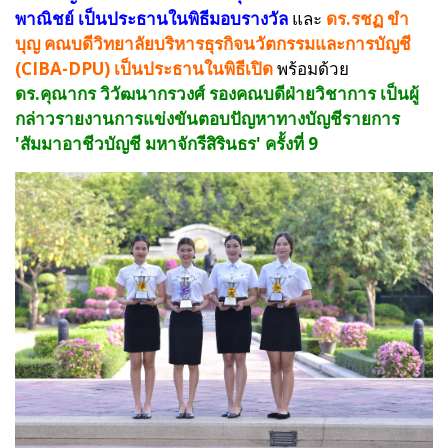
พาณิชย์ เป็นประธานในพิธีมอบรางวัล
และ
ดร.รชฏ ขำ
บุญ คณบดีวิทยาลัยบริหารธุรกิจนวัตกรรมและการบัญชี
(CIBA-DPU) เป็นประธานในพิธีเปิด
พร้อมด้วย
ดร.คุณากร วิวัฒนากรวงศ์ รองคณบดีฝ่ายวิชาการ เป็นผู้
กล่าวรายงานการแข่งขันตอบปัญหาทางบัญชีรายการ
'สัมมาอาชีวบัญชี มหาจักรีสิรินธร' ครั้งที่ 9