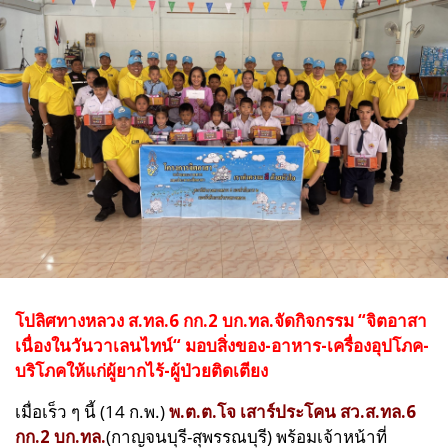
โปลิศทางหลวง ส.ทล.6 กก.2 บก.ทล.จัดกิจกรรม “จิตอาสา
เนื่องในวันวาเลนไทน์“ มอบสิ่งของ-อาหาร-เครื่องอุปโภค-
บริโภคให้แก่ผู้ยากไร้-ผู้ป่วยติดเตียง
เมื่อเร็ว ๆ นี้ (14 ก.พ.)
พ.ต.ต.โจ เสาร์ประโคน
สว.ส.ทล.6
กก.2 บก.ทล.
(กาญจนบุรี-สุพรรณบุรี)
พร้อมเจ้าหน้าที่