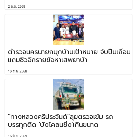
2 ต.ค. 2568
ตำรวจนครนายกบุกบ้านเป้าหมาย จับปืนเถื่อน
แถมซิวอีกรายข้อหาเสพยาบ้า
10 ส.ค. 2568
"ทางหลวงศรีประจันต์"ลุยตรวจเข้ม รถ
บรรทุกติด 'บังโคลนซิ่ง'เกินขนาด
16 มิ.ย. 2569