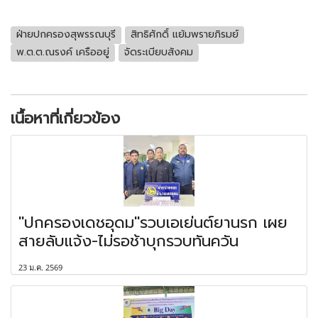
ฝ่ายปกครองสุพรรณบุรี
สิทธิศักดิ์ แย้มพรายภิรมย์
พ.ต.ต.ณรงค์ เครืออยู่
จัดระเบียบสังคม
เนื้อหาที่เกี่ยวข้อง
"ปกครองเดชอุดม"รวบเอเย่นต์ยานรก เผย
สายลับแจ้ง-ไม่รอช้าบุกรวบทันควัน
23 ม.ค. 2569