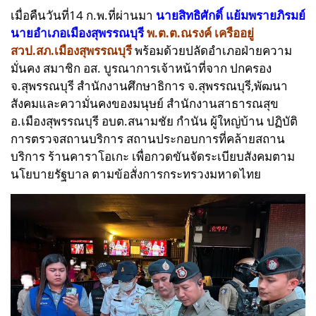
เมื่อคืนวันที่14 ก.พ.ที่ผ่านมา
นายสิทธิศักดิ์ แย้มพรายภิรมย์
นายอำเภอเมืองสุพรรณบุรี
พ.ต.ต.ณรงค์ เครืออยู่
สวป.สภ.เมืองสุพรรณบุรี
พร้อมด้วยปลัดอำเภอฝ่ายความ
มั่นคง สมาชิก อส. บูรณาการเจ้าหน้าที่จาก ปกครอง
จ.สุพรรณบุรี สำนักงานศึกษาธิการ จ.สุพรรณบุรี,พัฒนา
สังคมและความั่นคงของมนุษย์ สำนักงานสาธารณสุข
อ.เมืองสุพรรณบุรี อบต.สนามชัย กำนัน ผู้ใหญ่บ้าน ปฏิบัติ
การตรวจสถานบริการ สถานประกอบการที่คล้ายสถาน
บริการ ร้านคาราโอเกะ เพื่อกวดขันจัดระเบียบสังคมตาม
นโยบายรัฐบาล ตามข้อสั่งการกระทรวงมหาดไทย