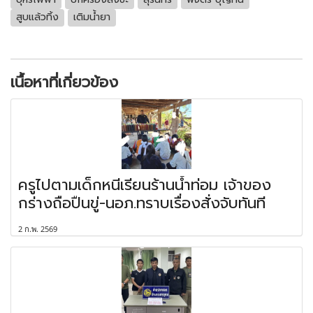
สูบแล้วทิ้ง
เติมน้ำยา
เนื้อหาที่เกี่ยวข้อง
ครูไปตามเด็กหนีเรียนร้านน้ำท่อม เจ้าของ
กร่างถือปืนขู่-นอภ.ทราบเรื่องสั่งจับทันที
2 ก.พ. 2569