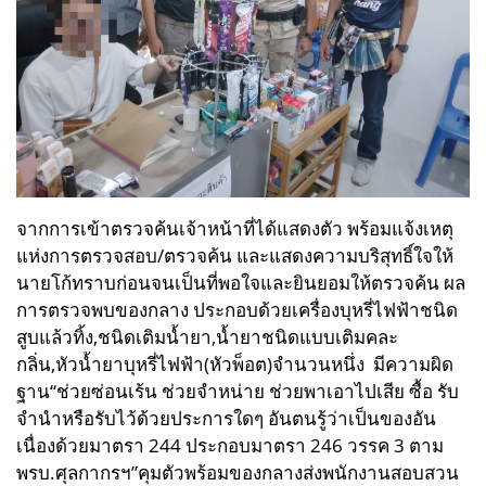
จากการเข้าตรวจค้นเจ้าหน้าที่ได้แสดงตัว พร้อมแจ้งเหตุ
แห่งการตรวจสอบ/ตรวจค้น และแสดงความบริสุทธิ์ใจให้
นายโก้ทราบก่อนจนเป็นที่พอใจและยินยอมให้ตรวจค้น
ผล
การตรวจพบของกลาง ประกอบด้วย
เครื่องบุหรี่ไฟฟ้าชนิด
สูบแล้วทิ้ง,
ชนิดเติมน้ำยา,
น้ำยาชนิดแบบเติมคละ
กลิ่น,
หัวน้ำยาบุหรี่ไฟฟ้า(หัวพ็อต)จำนวนหนึ่ง มีความ
ผิด
ฐาน“ช่วยซ่อนเร้น ช่วยจำหน่าย ช่วยพาเอาไปเสีย ซื้อ รับ
จำนำหรือรับไว้ด้วยประการใดๆ อันตนรู้ว่าเป็นของอัน
เนื่องด้วยมาตรา 244 ประกอบมาตรา 246 วรรค 3 ตาม
พรบ.ศุลกากรฯ”
คุมตัวพร้อมของกลางส่งพนักงานสอบสวน