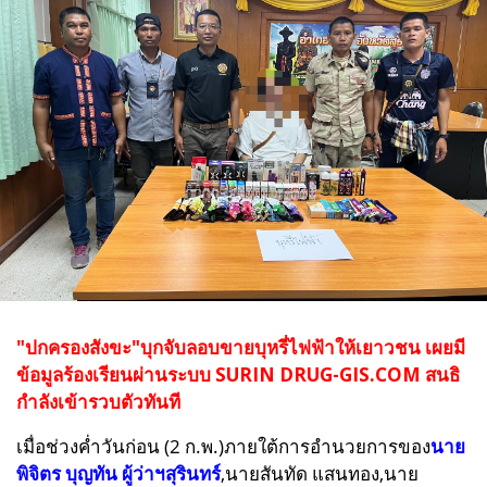
"ปกครองสังขะ"บุกจับลอบขายบุหรี่ไฟฟ้าให้เยาวชน เผยมี
ข้อมูลร้องเรียนผ่านระบบ SURIN DRUG-GIS.COM สนธิ
กำลังเข้ารวบตัวทันที
เมื่อช่วงค่ำวันก่อน (2 ก.พ.)ภายใต้การอำนวยการของ
นาย
พิจิตร บุญทัน ผู้ว่าฯสุรินทร์
,
นายสันทัด แสนทอง,
นาย