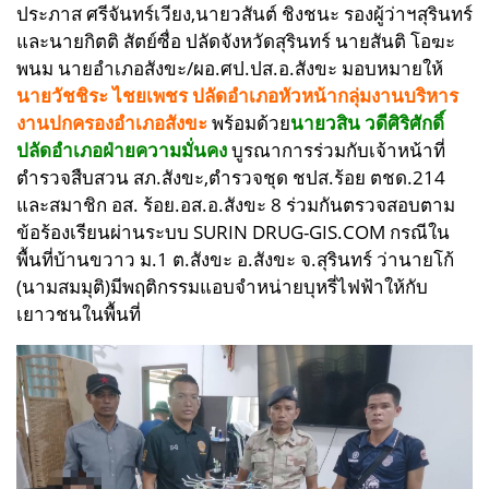
ประภาส ศรีจันทร์เวียง,
นายวสันต์ ชิงชนะ รองผู้ว่าฯสุรินทร์
และ
นายกิตติ สัตย์ซื่อ ปลัดจังหวัดสุรินทร์
นายสันติ โอฆะ
พนม นายอำเภอสังขะ/ผอ.ศป.ปส.อ.สังขะ มอบหมายให้
นายวัชชิระ ไชยเพชร ปลัดอำเภอหัวหน้ากลุ่มงานบริหาร
งานปกครองอำเภอสังขะ
พร้อมด้วย
นายวสิน วดีศิริศักดิ์
ปลัดอำเภอฝ่ายความมั่นคง
บูรณาการร่วมกับเจ้าหน้าที่
ตำรวจสืบสวน สภ.สังขะ,ตำรวจชุด ชปส.ร้อย ตชด.214
และสมาชิก อส. ร้อย.อส.อ.สังขะ 8 ร่วมกันตรวจสอบตาม
ข้อร้องเรียน
ผ่านระบบ SURIN DRUG-GIS.COM กรณีใน
พื้นที่บ้านขวาว ม.1 ต.สังขะ อ.สังขะ จ.สุรินทร์ ว่านายโก้
(นามสมมุติ)มีพฤติกรรมแอบจำหน่ายบุหรี่ไฟฟ้าให้กับ
เยาวชนในพื้นที่