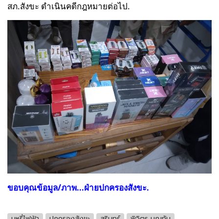
สภ.สังขะ ดำเนินคดีกฎหมายต่อไป.
ขอบคุณข้อมูล/ภาพ...ฝ่ายปกครองสังขะ.
บุหรี่ไฟฟ้า
ปกครองสังขะ
สุรินทร์
พิจิตร บุญทัน