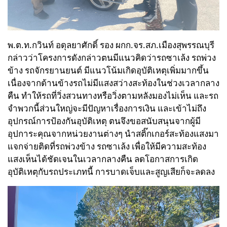
พ.ต.ท.กวินท์ อดุลยาศักดิ์ รอง ผกก.จร.สภ.เมืองสุพรรณบุรี
กล่าวว่าโครงการดังกล่าวตนมีแนวคิดว่ารถซาเล้ง รถพ่วง
ข้าง รถจักรยานยนต์ มีแนวโน้มเกิดอุบัติเหตุเพิ่มมากขึ้น
เนื่องจากด้านข้างรถไม่มีแสงสว่างสะท้องในช่วงเวลากลาง
คืน ทำให้รถที่วิ่งสวนทางหรือวิ่งตามหลังมองไม่เห็น และรถ
จำพวกนี้ส่วนใหญ่จะมีปัญหาเรื่องการเงิน และเข้าไม่ถึง
อุปกรณ์การป้องกันอุบัติเหตุ ตนจึงขอสนับสนุนจากผู้มี
อุปการะคุณจากหน่วยงานต่างๆ นำสติ๊กเกอร์สะท้องแสงมา
แจกจ่ายติดที่รถพ่วงข้าง รถซาเล้ง เพื่อให้มีความสะท้อง
แสงเห็นได้ชัดเจนในเวลากลางคืน ลดโอกาสการเกิด
อุบัติเหตุกับรถประเภทนี้ การบาดเจ็บและสูญเสียก็จะลดลง