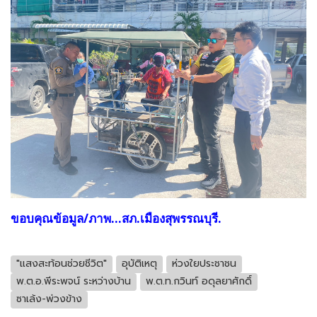
ขอบคุณข้อมูล/ภาพ...สภ.เมืองสุพรรณบุรี.
"แสงสะท้อนช่วยชีวิต"
อุบัติเหตุ
ห่วงใยประชาชน
พ.ต.อ.พีระพจน์ ระหว่างบ้าน
พ.ต.ท.กวินท์ อดุลยาศักดิ์
ซาเล้ง-พ่วงข้าง