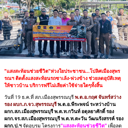
"แสงสะท้อนช่วยชีวิต"ห่วงใยประชาชน...โปลิศ
เมืองสุพร
รณฯ ติดตั้งแสงสะท้อนรถซาเล้ง-พ่วงข้าง ช่วยลดอุบัติเหตุ
ให้ชาวบ้าน บริการฟรีไม่เสียค่าใช้จ่ายใดๆทั้งสิ้น
วันที่ 19 ธ.ค.ที่ สภ.เมืองสุพรรณบุรี
พ.ต.อ.กฤศ จันทร์สว่าง
รอง ผบก.ภ.จว.สุพรรณบุรี
พ.ต.อ.พีระพจน์ ระหว่างบ้าน
ผกก.สภ.เมืองสุพรรณบุรี พ.ต.ท.กวินท์ อดุลยาศักดิ์ รอง
ผกก.จร.สภ.เมืองสุพรรณบุรี พ.ต.ท.ตะวัน วัฒนรังสรรค์ รอง
ผกก.ป.ฯ
จัดอบรม โครงการ
"แสงสะท้อนช่วยชีวิต"
เพื่อลด