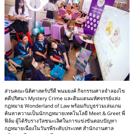
ส่วนคณะนิติศาสตร์ปรีดี พนมยงค์ กิจกรรมศาลจำลองไข
คดีปริศนา Mystery Crime และดินแดนมหัศจรรย์แห่ง
กฎหมาย Wonderland of Law พร้อมกับบูธร่วมเล่นเกม
ค้นหาความเป็นนักกฎหมายเทคโนโลยี Meet & Greet พี่
ฟิล์ม ผู้ได้รับรางวัลชนะเลิศในการแข่งขันตอบปัญหา
กฎหมายเนื่องในวันรพีระดับประเทศ สำนักงานศาล