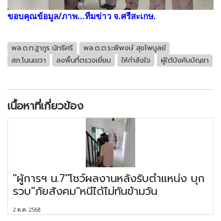
ขอบคุณข้อมูล/ภาพ...ทีมข่าว จ.ศรีสะเกษ.
พล.ต.ท.ฐากูร นัทธีศรี
พล.ต.ต.ระพีพงษ์ สุขไพบูลย์
สภ.โนนเขวา
ลงพื้นที่ตรวจเยี่ยม
ให้กำลังใจ
ผู้ใต้บังคับบัญชา
เนื้อหาที่เกี่ยวข้อง
"ผู้การฯ น.7"โชว์ผลงานหลังรับตำแหน่ง บุก
รวบ"ภัยสังคม"หนีได้ไม่ทันข้ามวัน
2 ต.ค. 2568