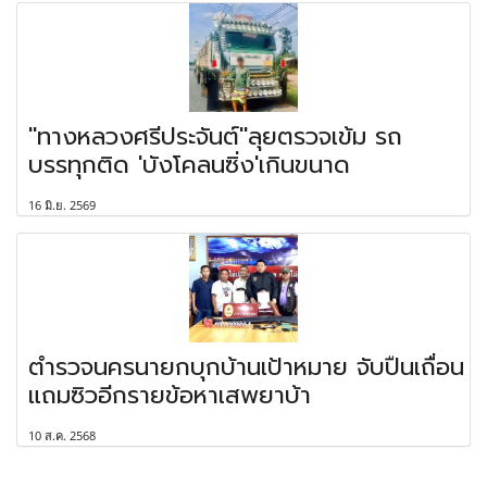
"ทางหลวงศรีประจันต์"ลุยตรวจเข้ม รถ
บรรทุกติด 'บังโคลนซิ่ง'เกินขนาด
16 มิ.ย. 2569
ตำรวจนครนายกบุกบ้านเป้าหมาย จับปืนเถื่อน
แถมซิวอีกรายข้อหาเสพยาบ้า
10 ส.ค. 2568