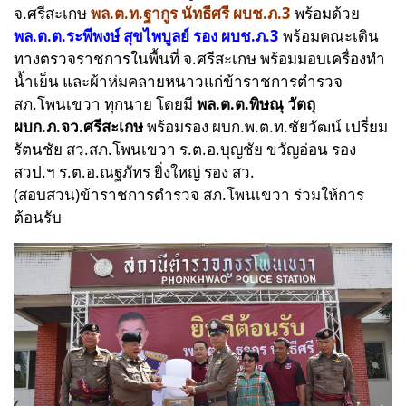
จ.ศรีสะเกษ
พล.ต.ท.ฐากูร นัทธีศรี ผบช.ภ.3
พร้อมด้วย
พล.ต.ต.ระพีพงษ์ สุขไพบูลย์ รอง ผบช.ภ.3
พร้อมคณะเดิน
ทางตรวจราชการในพื้นที่ จ.ศรีสะเกษ พร้อมมอบเครื่องทำ
น้ำเย็น และผ้าห่มคลายหนาวแก่ข้าราชการตำรวจ
สภ.โพนเขวา ทุกนาย โดยมี
พล.ต.ต.พิษณุ วัตถุ
ผบก.ภ.จว.ศรีสะเกษ
พร้อมรอง ผบก.พ.ต.ท.ชัยวัฒน์ เปรี่ยม
รัตนชัย สว.สภ.โพนเขวา ร.ต.อ.บุญชัย ขวัญอ่อน รอง
สวป.ฯ ร.ต.อ.ณฐภัทร ยิ่งใหญ่ รอง สว.
(สอบสวน)ข้าราชการตำรวจ สภ.โพนเขวา ร่วมให้การ
ต้อนรับ