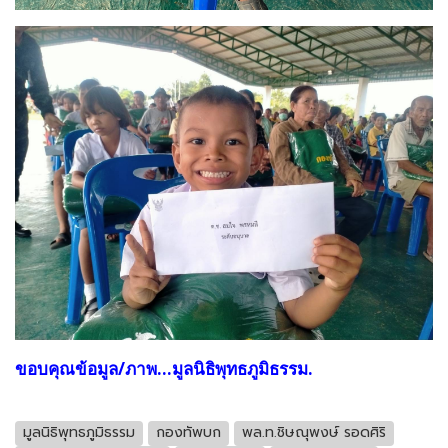
ขอบคุณข้อมูล/ภาพ...มูลนิธิพุทธภูมิธรรม.
มูลนิธิพุทธภูมิธรรม
กองทัพบก
พล.ท.ชิษณุพงษ์ รอดศิริ