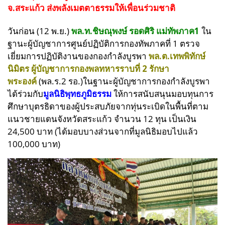
จ.สระแก้ว
ส่งพลังเมตตาธรรมให้เพื่อนร่วมชาติ
วันก่อน (12 พ.ย.)
พล.ท.ชิษณุพงษ์ รอดศิริ แม่ทัพภาค1
ใน
ฐานะผู้บัญชาการศูนย์ปฏิบัติการกองทัพภาคที่ 1 ตรวจ
เยี่ยมการปฏิบัติงานของกองกำลังบูรพา
พล.ต.เทพพิทักษ์
นิมิตร ผู้บัญชาการกองพลทหารราบที่ 2 รักษา
พระองค์
(พล.ร.2 รอ.)ในฐานะผู้บัญชาการกองกำลังบูรพา
ได้ร่วมกับ
มูลนิธิพุทธภูมิธรรม
ให้การสนับสนุนมอบทุนการ
ศึกษาบุตรธิดาของผู้ประสบภัยจากทุ่นระเบิดในพื้นที่ตาม
แนวชายแดนจังหวัดสระแก้ว จำนวน 12 ทุน เป็นเงิน
24,500 บาท (ได้มอบบางส่วนจากที่มูลนิธิมอบไปแล้ว
100,000 บาท)