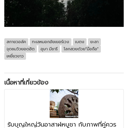
สกายวอล์ค
ทะเลหมอกอัยเยอร์เวง
เบตง
ยะลา
จุดชมวิวยอดฮิต
อุษา มีชารี
โลกสวยด้วย"มือถือ"
เหยี่ยวขาว
เนื้อหาที่เกี่ยวข้อง
รับบุญใหญ่วันอาสาฬหบูชา กับภาพที่คู่ควร