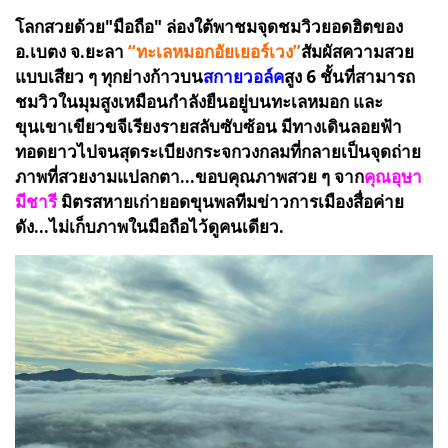
โลกสวยด้วย"มือถือ" ล่องใต้พาชมจุดชมวิวยอดฮิตของ
อ.เบตง จ.ยะลา
“ทะเลหมอกอัยเยอร์เวง”
สัมผัสความสวย
แบบเสียว ๆ ทุกย่างก้าวบน
สกายวอล์ค
สูง 6 ชั้นที่สามารถ
ชมวิวในมุมสูงเหมือนกำลังยืนอยู่บนทะเลหมอก และ
ขุนเขาเขียวขจีเรียงรายสลับซับซ้อน มีทางเดินลอยฟ้า
ทอดยาวไปจนสุดระเบียงกระจกวงกลมที่กลายเป็นจุดถ่าย
ภาพที่สวยงามแปลกตา...ขอบคุณภาพสวย ๆ จาก
คุณอุษา
มีชารี
มิตรสหายเก่ายอดขุนพลทีมข่าวการเมืองสื่อค่าย
ดัง...ไม่เก็บภาพในมือถือไว้ดูคนเดียว.