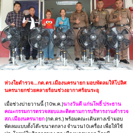
ห่วงใยตำรวจ...กต.ตร.เมืองนครนายก มอบพัดลมให้โปลิศ
นครนายกช่วยคลายร้อนช่วงอากาศร้อนระอุ
เมื่อช่วงบ่ายวานนี้ (10พ.ค.)
นางวันดี แก่นโพธิ์ ประธาน
คณะกรรมการตรวจสอบและติดตามการบริหารงานตำรวจ
สภ.เมืองนครนายก
(
กต.ตร.)
พร้อมคณะเดินทางเข้ามอบ
พัดลมแบบตั้งโต๊ะขนาดกลาง จำนวน10เครื่อง เพื่อให้ใช้