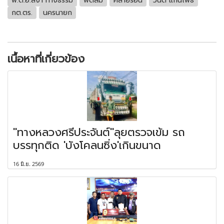
พ.ต.อ.สง่า ทางธรรม
พัดลม
คลายร้อน
วันดี แก่นโพธิ์
กต.ตร.
นครนายก
เนื้อหาที่เกี่ยวข้อง
"ทางหลวงศรีประจันต์"ลุยตรวจเข้ม รถ
บรรทุกติด 'บังโคลนซิ่ง'เกินขนาด
16 มิ.ย. 2569