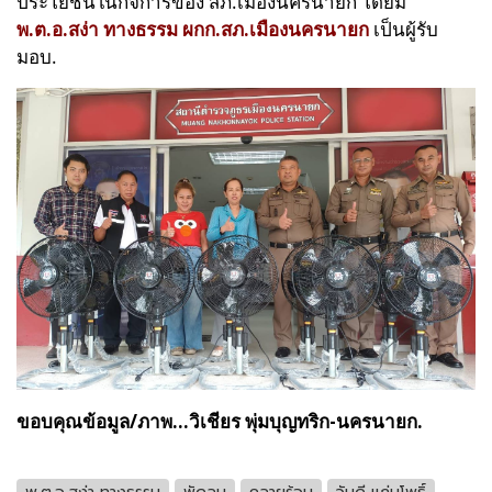
ประโยชน์ในกิจการของ สภ.เมืองนครนายก โดยมี
พ.ต.อ.สง่า ทางธรรม ผกก.สภ.เมืองนครนายก
เป็นผู้รับ
มอบ.
ขอบคุณข้อมูล/ภาพ...วิเชียร พุ่มบุญทริก-นครนายก.