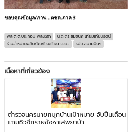
ขอบคุณข้อมูล/ภาพ...ตชด.ภาค 3
พล.ต.ต.ประกอบ พลเตชา
น.ต.ดร.สมชนก เทียมเทียบรัตน์
ร้านจำหน่ายผลิตภัณฑ์โรงเรียน ตชด.
รปภ.สนามบินฯ
เนื้อหาที่เกี่ยวข้อง
ตำรวจนครนายกบุกบ้านเป้าหมาย จับปืนเถื่อน
แถมซิวอีกรายข้อหาเสพยาบ้า