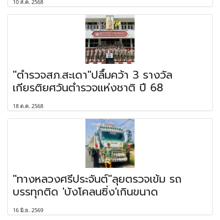
10 ส.ค. 2568
"ตำรวจสภ.สะเดา"ปลื้มคว้า 3 รางวัล
เกียรติยศวันตำรวจแห่งชาติ ปี 68
18 ต.ค. 2568
"ทางหลวงศรีประจันต์"ลุยตรวจเข้ม รถ
บรรทุกติด 'บังโคลนซิ่ง'เกินขนาด
16 มิ.ย. 2569