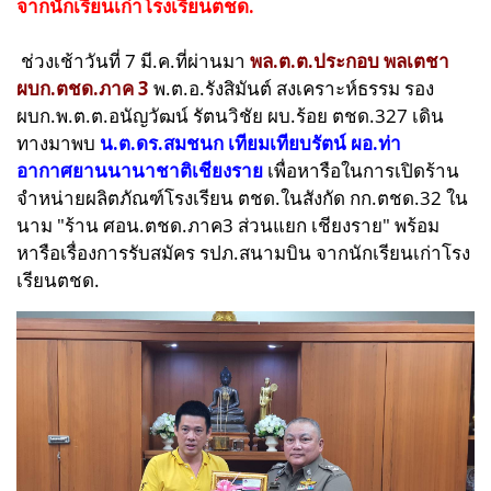
จากนักเรียนเก่าโรงเรียนตชด.
ช่วงเช้าวันที่ 7 มี.ค.ที่ผ่านมา
พล.ต.ต.ประกอบ พลเตชา
ผบก.ตชด.ภาค 3
พ.ต.อ.รังสิมันต์ สงเคราะห์ธรรม รอง
ผบก.พ.ต.ต.อนัญวัฒน์ รัตนวิชัย ผบ.ร้อย ตชด.327
เดิน
ทางมาพบ
น.ต.ดร.สมชนก เทียมเทียบรัตน์ ผอ.ท่า
อากาศยานนานาชาติเชียงราย
เพื่อหารือในการเปิดร้าน
จำหน่ายผลิตภัณฑ์โรงเรียน ตชด.ในสังกัด กก.ตชด.32 ใน
นาม "ร้าน ศอน.ตชด.ภาค3 ส่วนแยก เชียงราย" พร้อม
หารือเรื่องการรับสมัคร รปภ.สนามบิน จากนักเรียนเก่าโรง
เรียนตชด.