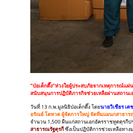
"ป่อเต็กตึ๊ง"ห่วงใยผู้ประสบภัยจากเหตุการณ์แผ่น
สนับสนุนการปฏิบัติภารกิจช่วยเหลือผ่านสถา
วันที่ 13 ก.พ.มูลนิธิป่อเต็กตึ๊ง โดย
นายวิเชียร เ
อรัณย์ โตทวด ผู้จัดการใหญ่ จัดทีมแผนกสาธารณ
จำนวน 1,500 ผืนแก่สถานเอกอัครราชทูตตุรกีป
สาธารณรัฐตุรกี
ซึ่งเป็นปฏิบัติการช่วยเหลือ