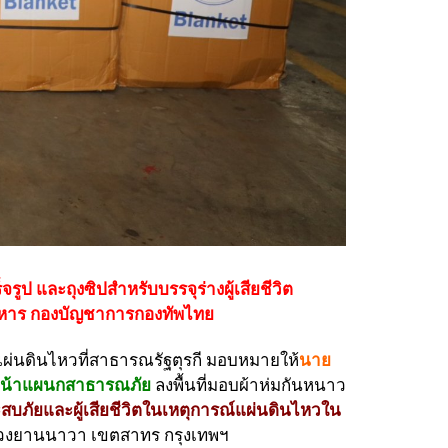
รูป และถุงซิปสำหรับบรรจุร่างผู้เสียชีวิต
นทหาร กองบัญชาการกองทัพไทย
ผ่นดินไหวที่สาธารณรัฐตุรกี มอบหมายให้
นาย
วหน้าแผนกสาธารณภัย
ลงพื้นที่มอบผ้าห่มกันหนาว
ะสบภัยและผู้เสียชีวิตในเหตุการณ์แผ่นดินไหวใน
แขวงยานนาวา เขตสาทร กรุงเทพฯ