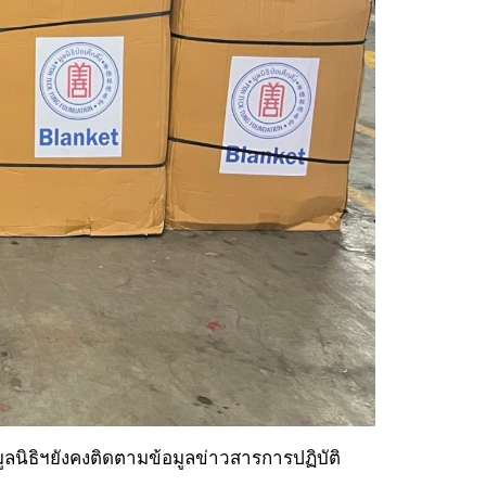
ี้มูลนิธิฯยังคงติดตามข้อมูลข่าวสารการปฏิบัติ