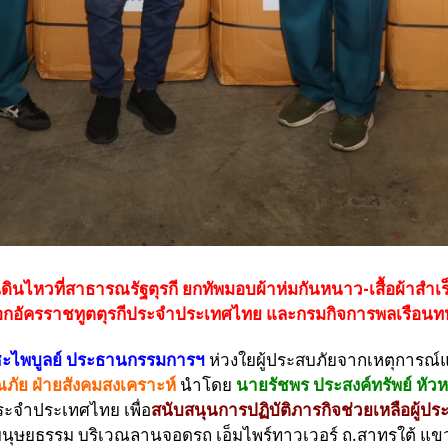
ดินไหวที่สาธารณรัฐตุรกี ยกทัพมอบผ้าห่มกันหนาว-เสื้อผ้าสำเร็จ
นเอกอัครราชทูตตุรกีประจำประเทศไทย และกรมกิจการพลเรือ
ตชะไพบูลย์ ประธานกรรมการฯ
ห่วงใยผู้ประสบภัยจากเหตุการณ์แ
ภัย ฝ่ายสังคมสงเคราะห์
นำโดย
นายรัชพร ประสงค์ทรัพย์ หั
ระจำประเทศไทย เพื่อ
สนับสนุนการปฏิบัติภารกิจช่วยเหลือผู้ปร
ทางมนุษยธรรม บริเวณลานจอดรถ เอ็มไพร์ทาวเวอร์ ถ.สาทรใต้ 