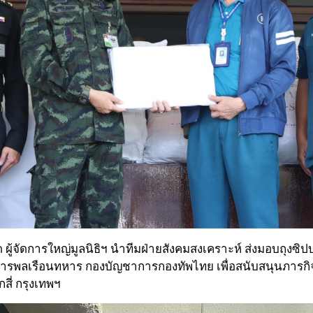
ด ผู้จัดการใหญ่มูลนิธิฯ นำทีมฝ่ายสังคมสงเคราะห์ ส่งมอบถุงซิปบ
มกิจการพลเรือนทหาร กองบัญชาการกองทัพไทย เพื่อสนับสนุนภา
ี่ กรุงเทพฯ