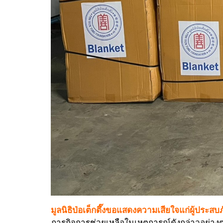
มูลนิธิป่อเต็กตึ๊งขอแสดงความเสียใจแก่ผู้ประสบภ
ภารกิจการช่วยเหลือในเหตุการณ์ดังกล่าวอย่างต่