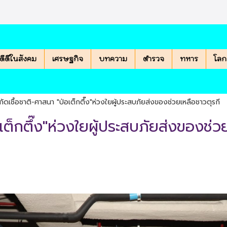
องดีดีในสังคม
เศรษฐกิจ
บทความ
ตำรวจ
ทหาร
โลก
ำกัดเชื้อชาติ-ศาสนา "ป่อเต็กตึ๊ง"ห่วงใยผู้ประสบภัยส่งของช่วยเหลือชาวตุรกี
อเต็กตึ๊ง"ห่วงใยผู้ประสบภัยส่งของช่ว