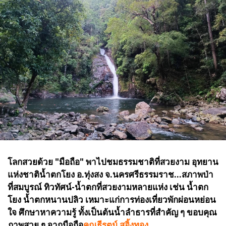
โลกสวยด้วย "มือถือ" พาไปชมธรรมชาติที่สวยงาม อุทยาน
แห่งชาติน้ำตกโยง อ.ทุ่งสง จ.นครศรีธรรมราช...สภาพป่า
ที่สมบูรณ์ ทิวทัศน์-น้ำตกที่สวยงามหลายแห่ง เช่น น้ำตก
โยง น้ำตกหนานปลิว เหมาะแก่การท่องเที่ยวพักผ่อนหย่อน
ใจ ศึกษาหาความรู้ ทั้งเป็นต้นน้ำลำธารที่สำคัญ ๆ
ขอบคุณ
ภาพสวย ๆ จากมือถือ
คุณธีรุตม์ สอิ้งทอง.