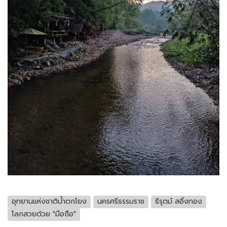
อุทยานแห่งชาติน้ำตกโยง
นครศรีธรรมราช
ธีรุตม์ สอิ้งทอง
โลกสวยด้วย "มือถือ"