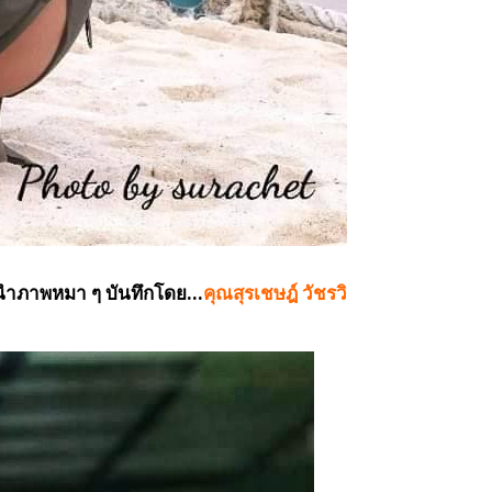
อ"นำภาพหมา ๆ บันทึกโดย...
คุณสุรเชษฎ์​ วัชร​วิ