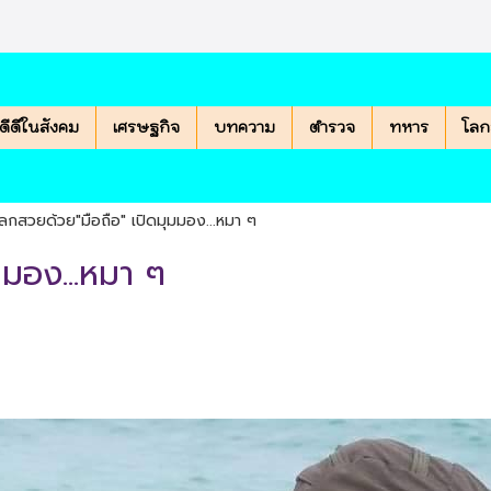
องดีดีในสังคม
เศรษฐกิจ
บทความ
ตำรวจ
ทหาร
โลก
ลกสวยด้วย"มือถือ" เปิดมุมมอง...หมา ๆ
มมอง...หมา ๆ