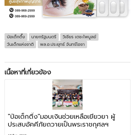
ป่อเต็กตึ๊ง
นายกรัฐมนตรี
วิเชียร เตชะไพบูลย์
วันเด็กแห่งชาติ
พล.อ.ประยุทธ์ จันทร์โอชา
เนื้อหาที่เกี่ยวข้อง
"ป่อเต็กตึ๊ง"มอบเงินช่วยเหลือเยียวยา ผู้
ประสบอัคคีภัยถวายเป็นพระราชกุศลฯ