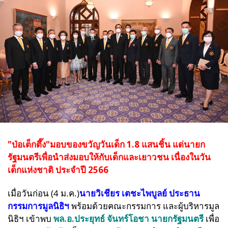
"ป่อเต็กตึ๊ง"มอบของขวัญวันเด็ก 1.8 แสนชิ้น แด่นายก
รัฐมนตรีเพื่อนำส่งมอบให้กับเด็กและเยาวชน เนื่องในวัน
เด็กแห่งชาติ ประจำปี 2566
เมื่อวันก่อน (4 ม.ค.)
นายวิเชียร เตชะไพบูลย์ ประธาน
กรรมการมูลนิธิฯ
พร้อมด้วยคณะกรรมการ และผู้บริหารมูล
นิธิฯ เข้าพบ
พล.อ.ประยุทธ์ จันทร์โอชา นายกรัฐมนตรี
เพื่อ