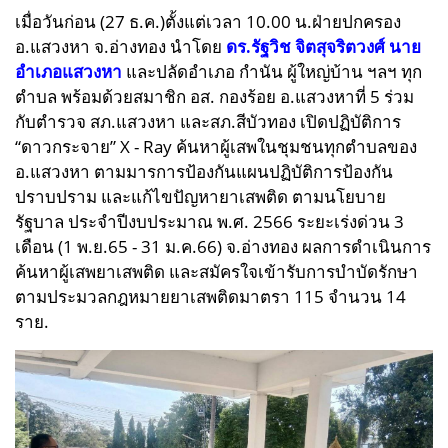
เมื่อวันก่อน (27 ธ.ค.)ตั้งแต่เวลา 10.00 น.ฝ่ายปกครอง
อ.แสวงหา จ.อ่างทอง นำโดย
ดร.รัฐวิช จิตสุจริตวงศ์ นาย
อำเภอแสวงหา
และปลัดอำเภอ กำนัน ผู้ใหญ่บ้าน ฯลฯ ทุก
ตำบล พร้อมด้วยสมาชิก อส. กองร้อย อ.แสวงหาที่ 5 ร่วม
กับตำรวจ สภ.แสวงหา และสภ.สีบัวทอง เปิดปฏิบัติการ
“ดาวกระจาย” X - Ray ค้นหาผู้เสพในชุมชนทุกตำบลของ
อ.แสวงหา ตามมารการป้องกันแผนปฏิบัติการป้องกัน
ปราบปราม และแก้ไขปัญหายาเสพติด ตามนโยบาย
รัฐบาล ประจำปีงบประมาณ พ.ศ. 2566 ระยะเร่งด่วน 3
เดือน (1 พ.ย.65 - 31 ม.ค.66) จ.อ่างทอง
ผลการดำเนินการ
ค้นหาผู้เสพยาเสพติด และสมัครใจเข้ารับการบำบัดรักษา
ตามประมวลกฎหมายยาเสพติดมาตรา 115 จำนวน 14
ราย.