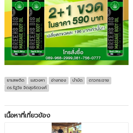
ยาเสพติด
แสวงหา
อ่างทอง
บำบัด
ดาวกระจาย
ดร.รัฐวิช จิตสุจริตวงศ์
เนื้อหาที่เกี่ยวข้อง