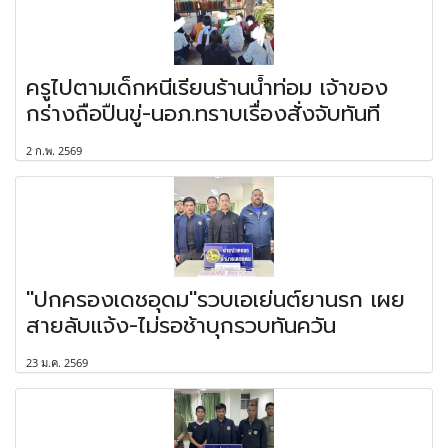
ครูไปตามเด็กหนีเรียนร้านน้ำท่อม เจ้าของ
กร่างถือปืนขู่-นอภ.ทราบเรื่องสั่งจับทันที
2 ก.พ. 2569
"ปกครองเดชอุดม"รวบเอเย่นต์ยานรก เผย
สายลับแจ้ง-ไม่รอช้าบุกรวบทันควัน
23 ม.ค. 2569