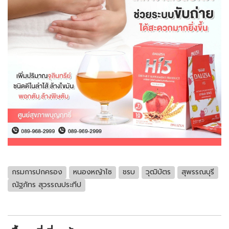
กรมการปกครอง
หนองหญ้าไซ
ชรบ
วุฒิบัตร
สุพรรณบุรี
ณัฐภัทร สุวรรณประทีป