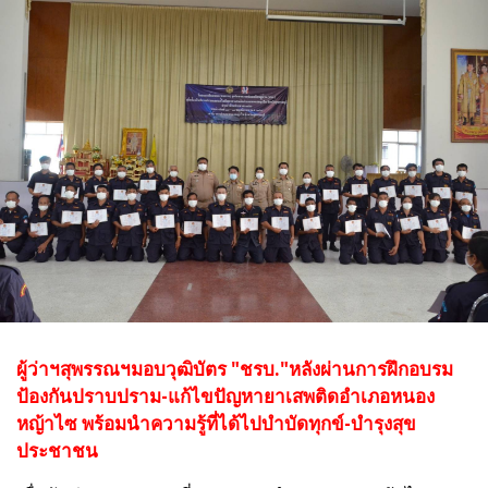
ผู้ว่าฯสุพรรณฯมอบวุฒิบัตร "ชรบ."หลังผ่านการฝึกอบรม
ป้องกันปราบปราม-แก้ไขปัญหายาเสพติดอำเภอหนอง
หญ้าไซ พร้อมนำความรู้ที่ได้ไปบำบัดทุกข์-บำรุงสุข
ประชาชน