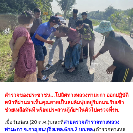
ตำรวจของประชาชน...โปลิศทางหลวงท่ามะกา ออกปฏิบัติ
หน้าที่ผ่านมาเห็นคุณยายเป็นลมล้มฟุบอยู่ริมถนน รีบเข้า
ช่วยเหลือทันที พร้อมประสานกู้ภัยฯในตัวไปตรวจที่รพ.
เมื่อวันก่อน (20 ต.ค.)
ขณะที่
สายตรวจตำรวจทางหลวง
ท่ามะกา จ.กาญจนบุรี ส.ทล.6กก.2 บก.ทล.
(ตำรวจทางหล