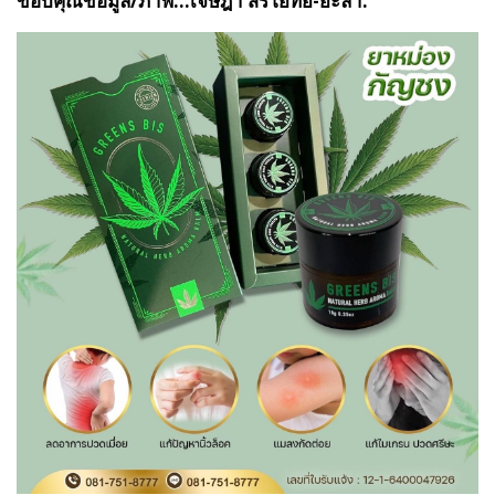
ขอบคุณข้อมูล/ภาพ...เจษฎา สิริโยทัย-ยะลา.