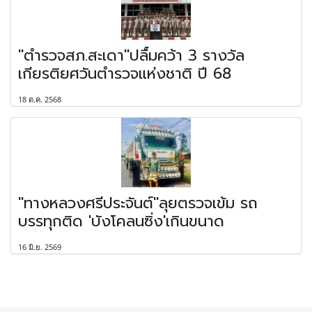
"ตำรวจสภ.สะเดา"ปลื้มคว้า 3 รางวัล
เกียรติยศวันตำรวจแห่งชาติ ปี 68
18 ต.ค. 2568
"ทางหลวงศรีประจันต์"ลุยตรวจเข้ม รถ
บรรทุกติด 'บังโคลนซิ่ง'เกินขนาด
16 มิ.ย. 2569