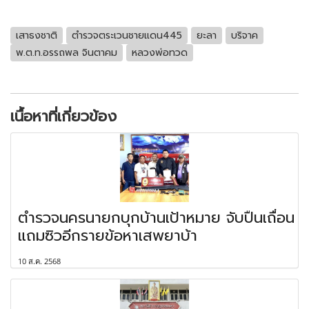
เสาธงชาติ
ตำรวจตระเวนชายแดน445
ยะลา
บริจาค
พ.ต.ท.อรรถพล จินตาคม
หลวงพ่อทวด
เนื้อหาที่เกี่ยวข้อง
ตำรวจนครนายกบุกบ้านเป้าหมาย จับปืนเถื่อน
แถมซิวอีกรายข้อหาเสพยาบ้า
10 ส.ค. 2568