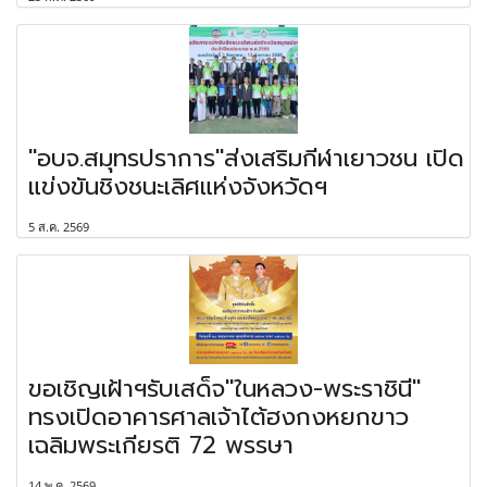
"อบจ.สมุทรปราการ"ส่งเสริมกีฬาเยาวชน เปิด
แข่งขันชิงชนะเลิศแห่งจังหวัดฯ
5 ส.ค. 2569
ขอเชิญเฝ้าฯรับเสด็จ"ในหลวง-พระราชินี"
ทรงเปิดอาคารศาลเจ้าไต้ฮงกงหยกขาว
เฉลิมพระเกียรติ 72 พรรษา
14 พ.ค. 2569